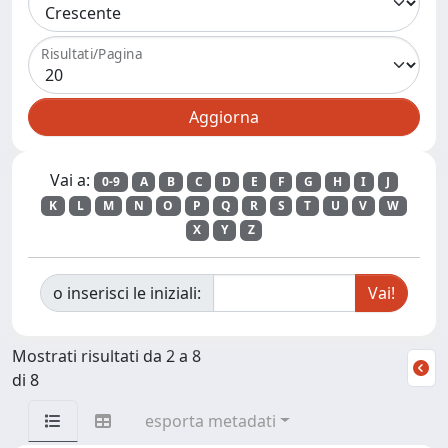
Risultati/Pagina
Vai a:
0-9
A
B
C
D
E
F
G
H
I
J
K
L
M
N
O
P
Q
R
S
T
U
V
W
X
Y
Z
o inserisci le iniziali:
Mostrati risultati da 2 a 8
di 8
esporta metadati