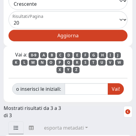
Risultati/Pagina
Vai a:
0-9
A
B
C
D
E
F
G
H
I
J
K
L
M
N
O
P
Q
R
S
T
U
V
W
X
Y
Z
o inserisci le iniziali:
Mostrati risultati da 3 a 3
di 3
esporta metadati