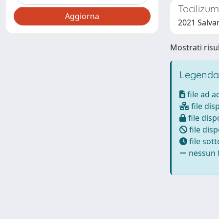
Tocilizum
2021 Salvar
Mostrati risul
Legenda
file ad 
file dis
file disp
file disp
file sot
nessun f