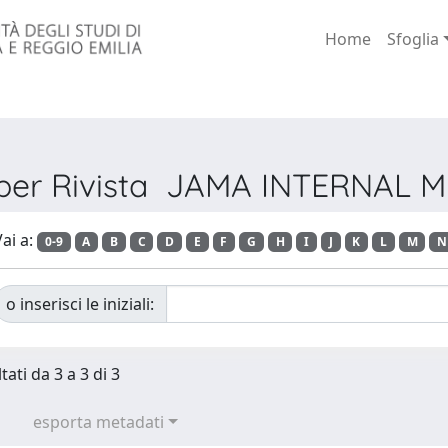
Home
Sfoglia
 per Rivista JAMA INTERNAL 
ai a:
0-9
A
B
C
D
E
F
G
H
I
J
K
L
M
N
o inserisci le iniziali:
tati da 3 a 3 di 3
esporta metadati