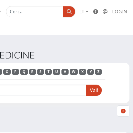
IT
LOGIN
MEDICINE
O
P
Q
R
S
T
U
V
W
X
Y
Z