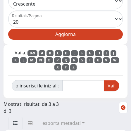
Risultati/Pagina
Vai a:
0-9
A
B
C
D
E
F
G
H
I
J
K
L
M
N
O
P
Q
R
S
T
U
V
W
X
Y
Z
o inserisci le iniziali:
Mostrati risultati da 3 a 3
di 3
esporta metadati