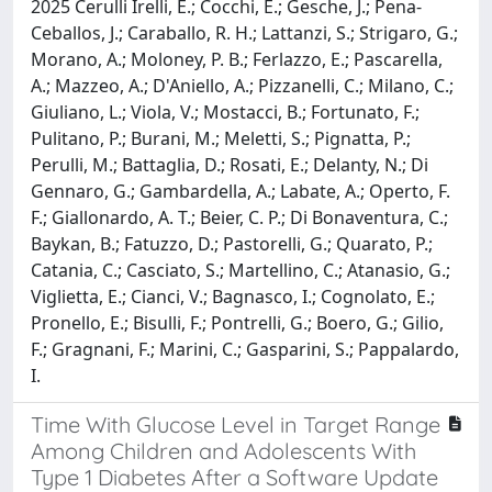
2025 Cerulli Irelli, E.; Cocchi, E.; Gesche, J.; Pena-
Ceballos, J.; Caraballo, R. H.; Lattanzi, S.; Strigaro, G.;
Morano, A.; Moloney, P. B.; Ferlazzo, E.; Pascarella,
A.; Mazzeo, A.; D'Aniello, A.; Pizzanelli, C.; Milano, C.;
Giuliano, L.; Viola, V.; Mostacci, B.; Fortunato, F.;
Pulitano, P.; Burani, M.; Meletti, S.; Pignatta, P.;
Perulli, M.; Battaglia, D.; Rosati, E.; Delanty, N.; Di
Gennaro, G.; Gambardella, A.; Labate, A.; Operto, F.
F.; Giallonardo, A. T.; Beier, C. P.; Di Bonaventura, C.;
Baykan, B.; Fatuzzo, D.; Pastorelli, G.; Quarato, P.;
Catania, C.; Casciato, S.; Martellino, C.; Atanasio, G.;
Viglietta, E.; Cianci, V.; Bagnasco, I.; Cognolato, E.;
Pronello, E.; Bisulli, F.; Pontrelli, G.; Boero, G.; Gilio,
F.; Gragnani, F.; Marini, C.; Gasparini, S.; Pappalardo,
I.
Time With Glucose Level in Target Range
Among Children and Adolescents With
Type 1 Diabetes After a Software Update