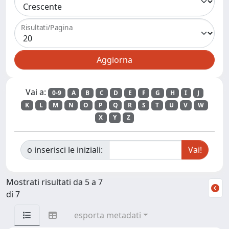
Risultati/Pagina
Vai a:
0-9
A
B
C
D
E
F
G
H
I
J
K
L
M
N
O
P
Q
R
S
T
U
V
W
X
Y
Z
o inserisci le iniziali:
Mostrati risultati da 5 a 7
di 7
esporta metadati