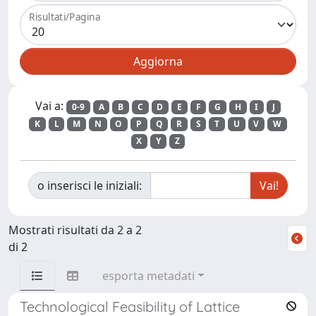
Risultati/Pagina
Vai a:
0-9
A
B
C
D
E
F
G
H
I
J
K
L
M
N
O
P
Q
R
S
T
U
V
W
X
Y
Z
o inserisci le iniziali:
Mostrati risultati da 2 a 2
di 2
esporta metadati
Technological Feasibility of Lattice