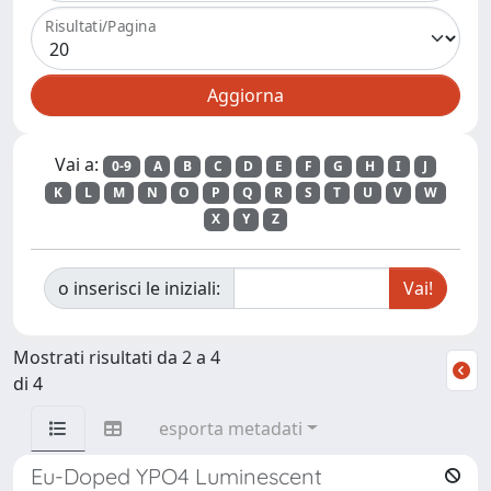
Risultati/Pagina
Vai a:
0-9
A
B
C
D
E
F
G
H
I
J
K
L
M
N
O
P
Q
R
S
T
U
V
W
X
Y
Z
o inserisci le iniziali:
Mostrati risultati da 2 a 4
di 4
esporta metadati
Eu-Doped YPO4 Luminescent