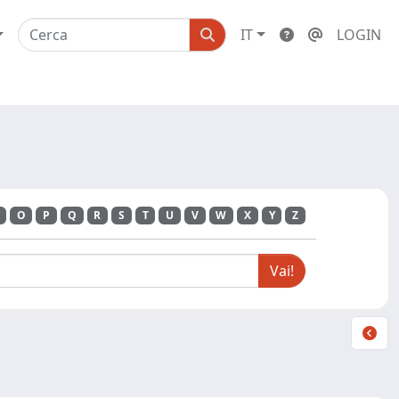
IT
LOGIN
O
P
Q
R
S
T
U
V
W
X
Y
Z