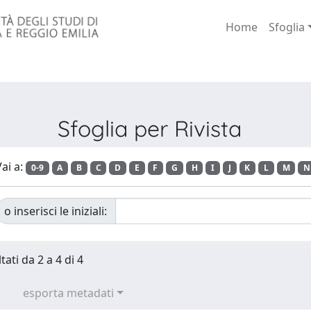
Home
Sfoglia
Sfoglia per Rivista
ai a:
0-9
A
B
C
D
E
F
G
H
I
J
K
L
M
N
o inserisci le iniziali:
tati da 2 a 4 di 4
esporta metadati