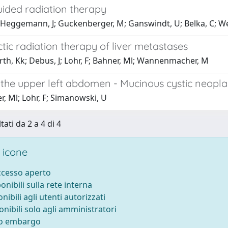
ided radiation therapy
eggemann, J; Guckenberger, M; Ganswindt, U; Belka, C; Wert
tic radiation therapy of liver metastases
th, Kk; Debus, J; Lohr, F; Bahner, Ml; Wannenmacher, M
 the upper left abdomen - Mucinous cystic neopl
, Ml; Lohr, F; Simanowski, U
tati da 2 a 4 di 4
 icone
accesso aperto
ponibili sulla rete interna
onibili agli utenti autorizzati
onibili solo agli amministratori
to embargo