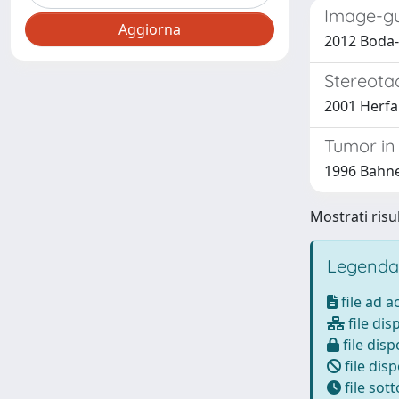
Image-gu
2012 Boda-H
Stereotac
2001 Herfar
Tumor in
1996 Bahner
Mostrati risul
Legenda
file ad 
file dis
file disp
file disp
file sot