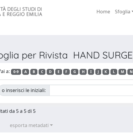
Home
Sfoglia
oglia per Rivista HAND SURG
ai a:
0-9
A
B
C
D
E
F
G
H
I
J
K
L
M
N
o inserisci le iniziali:
tati da 5 a 5 di 5
esporta metadati