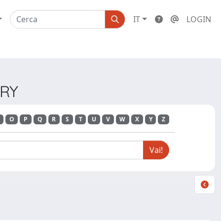
IT
LOGIN
ERY
O
P
Q
R
S
T
U
V
W
X
Y
Z