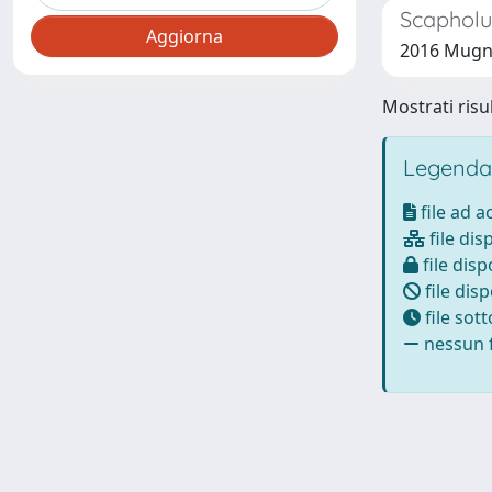
Scapholun
2016 Mugnai
Mostrati risul
Legenda
file ad 
file dis
file disp
file disp
file sot
nessun f