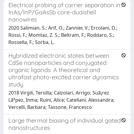
Electrical probing of carrier separation in
InAs/InP/GaAsSb core-dualshell
nanowires
2020 Salimian, S.; Arif, O.; Zannier, V.; Ercolani, D.;
Rossi, F.; Momtaz, Z. S.; Beltram, F.; Roddaro, S.;
Rossella, F.; Sorba, L.
Hybridized electronic states between
CdSe nanoparticles and conjugated
organic ligands: A theoretical and
ultrafast photo-excited carrier dynamics
study
2018 Virgili, Tersilla; Calzolari, Arrigo; Suã¡rez
Lã³pez, Inma; Ruini, Alice; Catellani, Alessandra;
Vercelli, Barbara; Tassone, Francesco
Large thermal biasing of individual gated
nanostructures