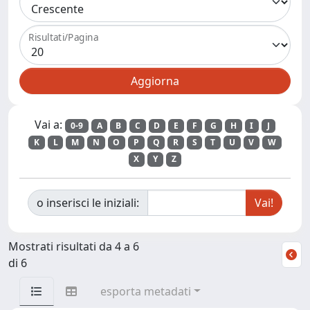
Risultati/Pagina
Vai a:
0-9
A
B
C
D
E
F
G
H
I
J
K
L
M
N
O
P
Q
R
S
T
U
V
W
X
Y
Z
o inserisci le iniziali:
Mostrati risultati da 4 a 6
di 6
esporta metadati