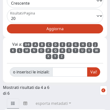
Risultati/Pagina
Vai a:
0-9
A
B
C
D
E
F
G
H
I
J
K
L
M
N
O
P
Q
R
S
T
U
V
W
X
Y
Z
o inserisci le iniziali:
Mostrati risultati da 4 a 6
di 6
esporta metadati