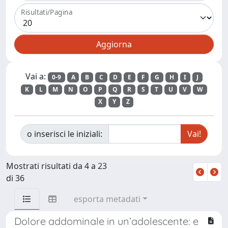
Risultati/Pagina
Vai a:
0-9
A
B
C
D
E
F
G
H
I
J
K
L
M
N
O
P
Q
R
S
T
U
V
W
X
Y
Z
o inserisci le iniziali:
Mostrati risultati da 4 a 23
di 36
esporta metadati
Dolore addominale in un’adolescente: e