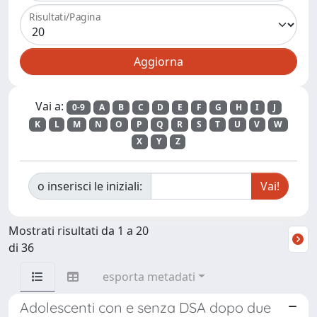
Risultati/Pagina
Vai a:
0-9
A
B
C
D
E
F
G
H
I
J
K
L
M
N
O
P
Q
R
S
T
U
V
W
X
Y
Z
o inserisci le iniziali:
Mostrati risultati da 1 a 20
di 36
esporta metadati
Adolescenti con e senza DSA dopo due