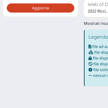
Web of Di
2022 Ricci,
Mostrati risul
Legenda
file ad 
file dis
file disp
file disp
file sot
nessun f