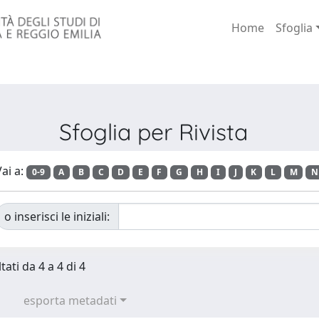
Home
Sfoglia
Sfoglia per Rivista
ai a:
0-9
A
B
C
D
E
F
G
H
I
J
K
L
M
N
o inserisci le iniziali:
tati da 4 a 4 di 4
esporta metadati