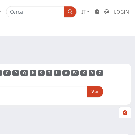
IT
LOGIN
O
P
Q
R
S
T
U
V
W
X
Y
Z