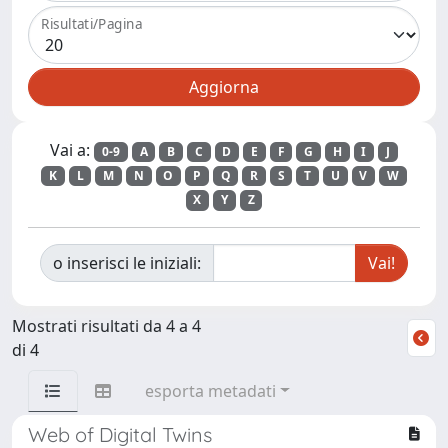
Risultati/Pagina
Vai a:
0-9
A
B
C
D
E
F
G
H
I
J
K
L
M
N
O
P
Q
R
S
T
U
V
W
X
Y
Z
o inserisci le iniziali:
Mostrati risultati da 4 a 4
di 4
esporta metadati
Web of Digital Twins