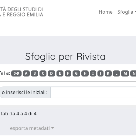
Home
Sfoglia
Sfoglia per Rivista
ai a:
0-9
A
B
C
D
E
F
G
H
I
J
K
L
M
N
o inserisci le iniziali:
tati da 4 a 4 di 4
esporta metadati