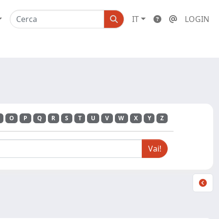
IT
LOGIN
O
P
Q
R
S
T
U
V
W
X
Y
Z