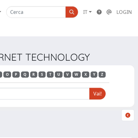
IT
LOGIN
TERNET TECHNOLOGY
O
P
Q
R
S
T
U
V
W
X
Y
Z