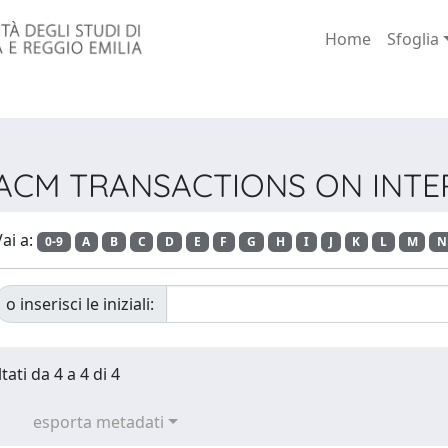
Home
Sfoglia
sta ACM TRANSACTIONS ON IN
ai a:
0-9
A
B
C
D
E
F
G
H
I
J
K
L
M
N
o inserisci le iniziali:
tati da 4 a 4 di 4
esporta metadati