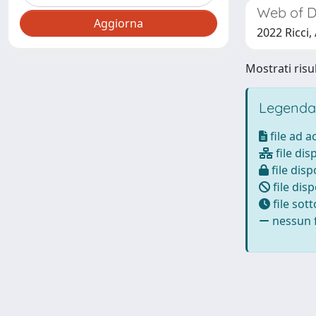
Web of Di
2022 Ricci,
Mostrati risul
Legenda
file ad 
file dis
file disp
file disp
file sot
nessun f