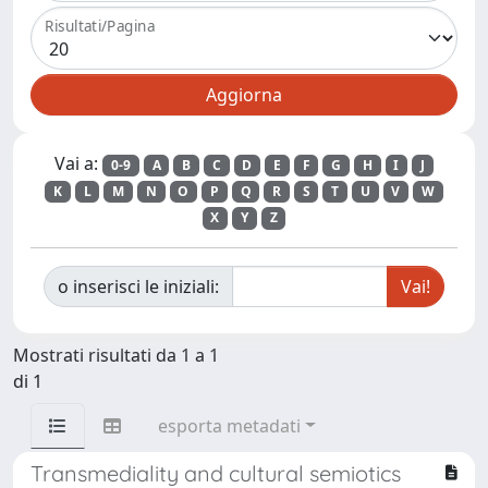
Risultati/Pagina
Vai a:
0-9
A
B
C
D
E
F
G
H
I
J
K
L
M
N
O
P
Q
R
S
T
U
V
W
X
Y
Z
o inserisci le iniziali:
Mostrati risultati da 1 a 1
di 1
esporta metadati
Transmediality and cultural semiotics