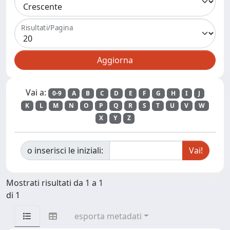
Risultati/Pagina
Vai a:
0-9
A
B
C
D
E
F
G
H
I
J
K
L
M
N
O
P
Q
R
S
T
U
V
W
X
Y
Z
o inserisci le iniziali:
Mostrati risultati da 1 a 1
di 1
esporta metadati