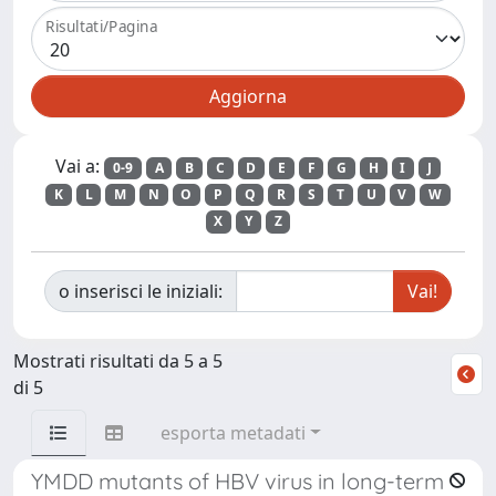
Risultati/Pagina
Vai a:
0-9
A
B
C
D
E
F
G
H
I
J
K
L
M
N
O
P
Q
R
S
T
U
V
W
X
Y
Z
o inserisci le iniziali:
Mostrati risultati da 5 a 5
di 5
esporta metadati
YMDD mutants of HBV virus in long-term