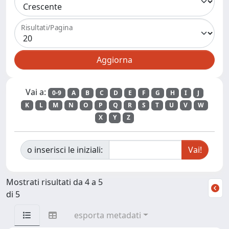
Risultati/Pagina
Vai a:
0-9
A
B
C
D
E
F
G
H
I
J
K
L
M
N
O
P
Q
R
S
T
U
V
W
X
Y
Z
o inserisci le iniziali:
Mostrati risultati da 4 a 5
di 5
esporta metadati