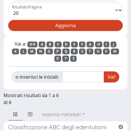
Risultati/Pagina
Vai a:
0-9
A
B
C
D
E
F
G
H
I
J
K
L
M
N
O
P
Q
R
S
T
U
V
W
X
Y
Z
o inserisci le iniziali:
Mostrati risultati da 1 a 6
di 6
esporta metadati
Classificazione ABC degli edentulismi