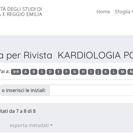
Home
Sfoglia
ia per Rivista KARDIOLOGIA 
ai a:
0-9
A
B
C
D
E
F
G
H
I
J
K
L
M
N
o inserisci le iniziali:
tati da 7 a 8 di 8
esporta metadati