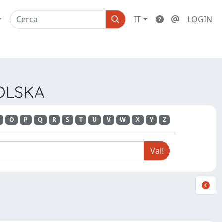
IT
LOGIN
POLSKA
O
P
Q
R
S
T
U
V
W
X
Y
Z