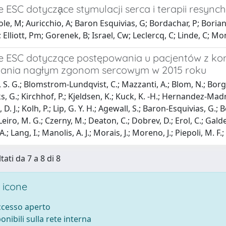
ESC dotycza̧ce stymulacji serca i terapii resync
le, M; Auricchio, A; Baron Esquivias, G; Bordachar, P; Boriani
 Elliott, Pm; Gorenek, B; Israel, Cw; Leclercq, C; Linde, C; Mon
 ESC dotyczące postępowania u pacjentów z k
ania nagłym zgonom sercowym w 2015 roku
, S. G.; Blomstrom-Lundqvist, C.; Mazzanti, A.; Blom, N.; Borggr
ks, G.; Kirchhof, P.; Kjeldsen, K.; Kuck, K. -H.; Hernandez-Madr
D. J.; Kolh, P.; Lip, G. Y. H.; Agewall, S.; Baron-Esquivias, G.
eiro, M. G.; Czerny, M.; Deaton, C.; Dobrev, D.; Erol, C.; Galder
 A.; Lang, I.; Manolis, A. J.; Morais, J.; Moreno, J.; Piepoli, M. 
tati da 7 a 8 di 8
 icone
accesso aperto
ponibili sulla rete interna