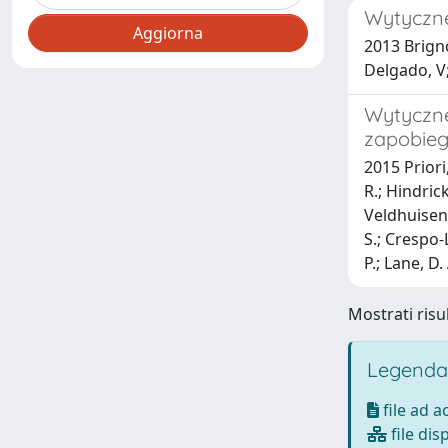
Wytyczne 
2013 Brigno
Delgado, V;
Wytyczne
zapobieg
2015 Priori
R.; Hindric
Veldhuisen, 
S.; Crespo-L
P.; Lane, D.
Mostrati risul
Legenda
file ad 
file dis