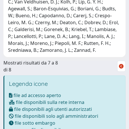
C.; Van Veldhuisen, D. J.; Kolh, P.; Lip, G. Y. H.;
Agewall, S.; Baron-Esquivias, G.; Boriani, G.; Budts,
W.; Bueno, H.; Capodanno, D.; Carerj, S.; Crespo-
Leiro, M. G.; Czerny, M.; Deaton, C.; Dobrev, D.; Erol,
C.; Galderisi, M.; Gorenek, B.; Kriebel, T.; Lambiase,
P.; Lancellotti, P.; Lane, D. A.; Lang, I.; Manolis, A. J.;
Morais, J.; Moreno, J.; Piepoli, M. F.; Rutten, F. H.;
Sredniawa, B.; Zamorano, J. L.; Zannad, F.
Mostrati risultati da 7 a 8
di 8
Legenda icone
file ad accesso aperto
file disponibili sulla rete interna
file disponibili agli utenti autorizzati
file disponibili solo agli amministratori
file sotto embargo