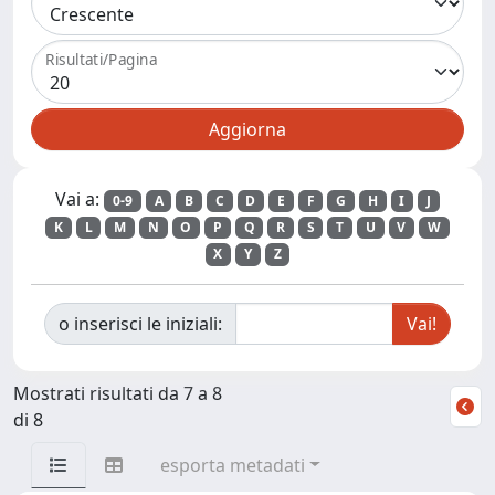
Risultati/Pagina
Vai a:
0-9
A
B
C
D
E
F
G
H
I
J
K
L
M
N
O
P
Q
R
S
T
U
V
W
X
Y
Z
o inserisci le iniziali:
Mostrati risultati da 7 a 8
di 8
esporta metadati