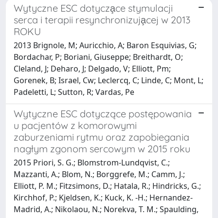
Wytyczne ESC dotycza̧ce stymulacji
serca i terapii resynchronizuja̧cej w 2013
ROKU
2013 Brignole, M; Auricchio, A; Baron Esquivias, G;
Bordachar, P; Boriani, Giuseppe; Breithardt, O;
Cleland, J; Deharo, J; Delgado, V; Elliott, Pm;
Gorenek, B; Israel, Cw; Leclercq, C; Linde, C; Mont, L;
Padeletti, L; Sutton, R; Vardas, Pe
Wytyczne ESC dotyczące postępowania
u pacjentów z komorowymi
zaburzeniami rytmu oraz zapobiegania
nagłym zgonom sercowym w 2015 roku
2015 Priori, S. G.; Blomstrom-Lundqvist, C.;
Mazzanti, A.; Blom, N.; Borggrefe, M.; Camm, J.;
Elliott, P. M.; Fitzsimons, D.; Hatala, R.; Hindricks, G.;
Kirchhof, P.; Kjeldsen, K.; Kuck, K. -H.; Hernandez-
Madrid, A.; Nikolaou, N.; Norekva, T. M.; Spaulding,