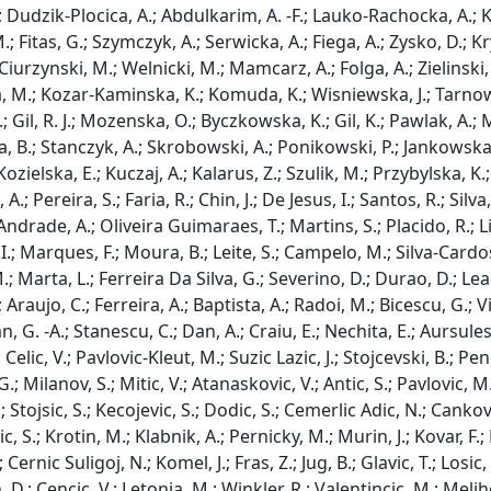
; Dudzik-Plocica, A.; Abdulkarim, A. -F.; Lauko-Rachocka, A.; Ka
; Fitas, G.; Szymczyk, A.; Serwicka, A.; Fiega, A.; Zysko, D.; K
 Ciurzynski, M.; Welnicki, M.; Mamcarz, A.; Folga, A.; Zielinski
 M.; Kozar-Kaminska, K.; Komuda, K.; Wisniewska, J.; Tarnows
.; Gil, R. J.; Mozenska, O.; Byczkowska, K.; Gil, K.; Pawlak, A.; 
 B.; Stanczyk, A.; Skrobowski, A.; Ponikowski, P.; Jankowska, 
ielska, E.; Kuczaj, A.; Kalarus, Z.; Szulik, M.; Przybylska, K.;
 A.; Pereira, S.; Faria, R.; Chin, J.; De Jesus, I.; Santos, R.; Sil
Andrade, A.; Oliveira Guimaraes, T.; Martins, S.; Placido, R.; L
I.; Marques, F.; Moura, B.; Leite, S.; Campelo, M.; Silva-Cardoso
.; Marta, L.; Ferreira Da Silva, G.; Severino, D.; Durao, D.; Lea
; Araujo, C.; Ferreira, A.; Baptista, A.; Radoi, M.; Bicescu, G.; 
n, G. -A.; Stanescu, C.; Dan, A.; Craiu, E.; Nechita, E.; Aursule
; Celic, V.; Pavlovic-Kleut, M.; Suzic Lazic, J.; Stojcevski, B.; Pen
.; Milanov, S.; Mitic, V.; Atanaskovic, V.; Antic, S.; Pavlovic, M.; 
; Stojsic, S.; Kecojevic, S.; Dodic, S.; Cemerlic Adic, N.; Cankovic
 S.; Krotin, M.; Klabnik, A.; Pernicky, M.; Murin, J.; Kovar, F.
; Cernic Suligoj, N.; Komel, J.; Fras, Z.; Jug, B.; Glavic, T.; Losi
 D.; Cencic, V.; Letonja, M.; Winkler, R.; Valentincic, M.; Melih