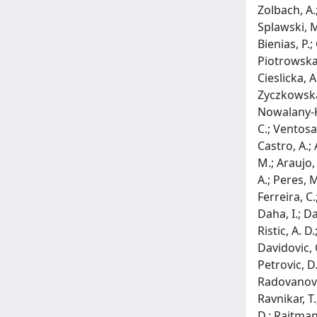
Zolbach, A.
Splawski, M.
Bienias, P.;
Piotrowska,
Cieslicka, A
Zyczkowska,
Nowalany-Koz
C.; Ventosa,
Castro, A.; 
M.; Araujo, 
A.; Peres, M
Ferreira, C.
Daha, I.; Da
Ristic, A. D.
Davidovic, G
Petrovic, D.
Radovanovic,
Ravnikar, T.
D.; Rajtman,