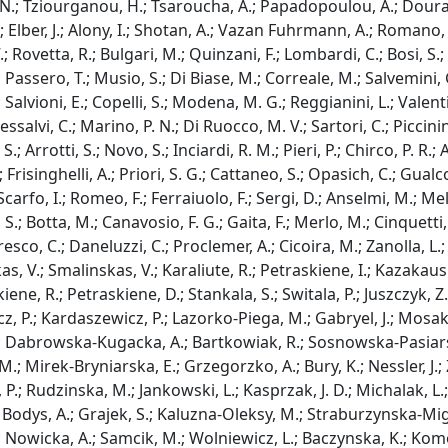
 N.; Tziourganou, H.; Tsaroucha, A.; Papadopoulou, A.; Douras, 
; Elber, J.; Alony, I.; Shotan, A.; Vazan Fuhrmann, A.; Romano
.; Rovetta, R.; Bulgari, M.; Quinzani, F.; Lombardi, C.; Bosi, S.; 
A.; Passero, T.; Musio, S.; Di Biase, M.; Correale, M.; Salvemini, 
; Salvioni, E.; Copelli, S.; Modena, M. G.; Reggianini, L.; Valen
alvi, C.; Marino, P. N.; Di Ruocco, M. V.; Sartori, C.; Piccinin
S.; Arrotti, S.; Novo, S.; Inciardi, R. M.; Pieri, P.; Chirco, P. R.;
 Frisinghelli, A.; Priori, S. G.; Cattaneo, S.; Opasich, C.; Gual
 Scarfo, I.; Romeo, F.; Ferraiuolo, F.; Sergi, D.; Anselmi, M.; Meland
.; Botta, M.; Canavosio, F. G.; Gaita, F.; Merlo, M.; Cinquetti, M
resco, C.; Daneluzzi, C.; Proclemer, A.; Cicoira, M.; Zanolla, L.;
, V.; Smalinskas, V.; Karaliute, R.; Petraskiene, I.; Kazakausk
e, R.; Petraskiene, D.; Stankala, S.; Switala, P.; Juszczyk, Z.; 
z, P.; Kardaszewicz, P.; Lazorko-Piega, M.; Gabryel, J.; Mosako
.; Dabrowska-Kugacka, A.; Bartkowiak, R.; Sosnowska-Pasiars
.; Mirek-Bryniarska, E.; Grzegorzko, A.; Bury, K.; Nessler, J.; 
, P.; Rudzinska, M.; Jankowski, L.; Kasprzak, J. D.; Michalak, L.;
; Bodys, A.; Grajek, S.; Kaluzna-Oleksy, M.; Straburzynska-Mig
; Nowicka, A.; Samcik, M.; Wolniewicz, L.; Baczynska, K.; Ko