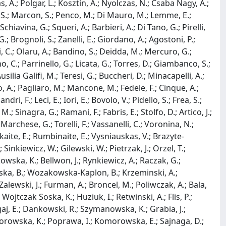
A.; Polgar, L.; Kosztin, A.; Nyolczas, N.; Csaba Nagy, A.;
, S.; Marcon, S.; Penco, M.; Di Mauro, M.; Lemme, E.;
Schiavina, G.; Squeri, A.; Barbieri, A.; Di Tano, G.; Pirelli,
G.; Brognoli, S.; Zanelli, E.; Giordano, A.; Agostoni, P.;
ti, C.; Olaru, A.; Bandino, S.; Deidda, M.; Mercuro, G.;
o, C.; Parrinello, G.; Licata, G.; Torres, D.; Giambanco, S.;
 Ausilia Galifi, M.; Teresi, G.; Buccheri, D.; Minacapelli, A.;
co, A.; Pagliaro, M.; Mancone, M.; Fedele, F.; Cinque, A.;
ri, F.; Leci, E.; Iori, E.; Bovolo, V.; Pidello, S.; Frea, S.;
.; Sinagra, G.; Ramani, F.; Fabris, E.; Stolfo, D.; Artico, J.;
 Marchese, G.; Torelli, F.; Vassanelli, C.; Voronina, N.;
aite, E.; Rumbinaite, E.; Vysniauskas, V.; Brazyte-
Sinkiewicz, W.; Gilewski, W.; Pietrzak, J.; Orzel, T.;
wska, K.; Bellwon, J.; Rynkiewicz, A.; Raczak, G.;
ka, B.; Wozakowska-Kaplon, B.; Krzeminski, A.;
Zalewski, J.; Furman, A.; Broncel, M.; Poliwczak, A.; Bala,
 Wojtczak Soska, K.; Huziuk, I.; Retwinski, A.; Flis, P.;
aj, E.; Dankowski, R.; Szymanowska, K.; Grabia, J.;
morowska, K.; Poprawa, I.; Komorowska, E.; Sajnaga, D.;