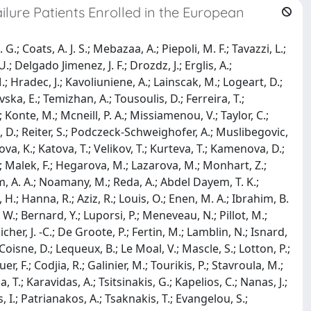
ilure Patients Enrolled in the European
; Coats, A. J. S.; Mebazaa, A.; Piepoli, M. F.; Tavazzi, L.;
.; Delgado Jimenez, J. F.; Drozdz, J.; Erglis, A.;
; Hradec, J.; Kavoliuniene, A.; Lainscak, M.; Logeart, D.;
ka, E.; Temizhan, A.; Tousoulis, D.; Ferreira, T.;
 Konte, M.; Mcneill, P. A.; Missiamenou, V.; Taylor, C.;
rtl, D.; Reiter, S.; Podczeck-Schweighofer, A.; Muslibegovic,
anova, K.; Katova, T.; Velikov, T.; Kurteva, T.; Kamenova, D.;
 J.; Malek, F.; Hegarova, M.; Lazarova, M.; Monhart, Z.;
eim, A. A.; Noamany, M.; Reda, A.; Abdel Dayem, T. K.;
H.; Hanna, R.; Aziz, R.; Louis, O.; Enen, M. A.; Ibrahim, B.
W.; Bernard, Y.; Luporsi, P.; Meneveau, N.; Pillot, M.;
icher, J. -C.; De Groote, P.; Fertin, M.; Lamblin, N.; Isnard,
; Coisne, D.; Lequeux, B.; Le Moal, V.; Mascle, S.; Lotton, P.;
r, F.; Codjia, R.; Galinier, M.; Tourikis, P.; Stavroula, M.;
T.; Karavidas, A.; Tsitsinakis, G.; Kapelios, C.; Nanas, J.;
 I.; Patrianakos, A.; Tsaknakis, T.; Evangelou, S.;