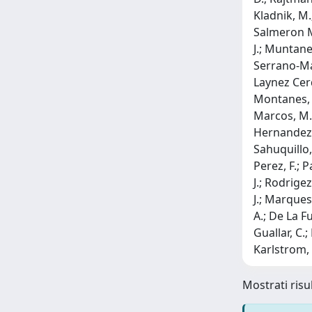
Kladnik, M.;
Salmeron Ma
J.; Muntane
Serrano-Mar
Laynez Cerd
Montanes, O
Marcos, M.;
Hernandez, 
Sahuquillo,
Perez, F.; P
J.; Rodrige
J.; Marques-
A.; De La Fu
Guallar, C.
Karlstrom, P
Mostrati risul