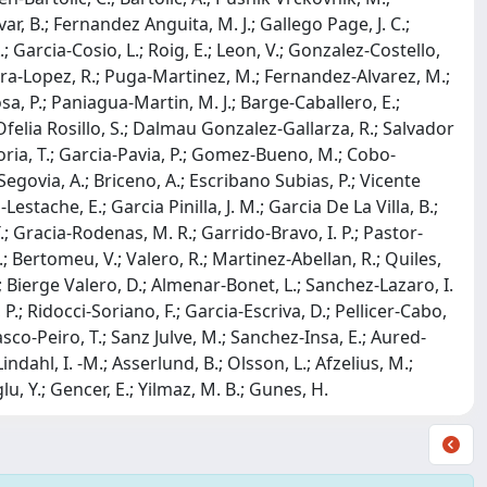
ar, B.; Fernandez Anguita, M. J.; Gallego Page, J. C.;
; Garcia-Cosio, L.; Roig, E.; Leon, V.; Gonzalez-Costello,
vera-Lopez, R.; Puga-Martinez, M.; Fernandez-Alvarez, M.;
sa, P.; Paniagua-Martin, M. J.; Barge-Caballero, E.;
elia Rosillo, S.; Dalmau Gonzalez-Gallarza, R.; Salvador
oria, T.; Garcia-Pavia, P.; Gomez-Bueno, M.; Cobo-
egovia, A.; Briceno, A.; Escribano Subias, P.; Vicente
tache, E.; Garcia Pinilla, J. M.; Garcia De La Villa, B.;
.; Gracia-Rodenas, M. R.; Garrido-Bravo, I. P.; Pastor-
F.; Bertomeu, V.; Valero, R.; Martinez-Abellan, R.; Quiles,
.; Bierge Valero, D.; Almenar-Bonet, L.; Sanchez-Lazaro, I.
 P.; Ridocci-Soriano, F.; Garcia-Escriva, D.; Pellicer-Cabo,
Blasco-Peiro, T.; Sanz Julve, M.; Sanchez-Insa, E.; Aured-
ndahl, I. -M.; Asserlund, B.; Olsson, L.; Afzelius, M.;
glu, Y.; Gencer, E.; Yilmaz, M. B.; Gunes, H.