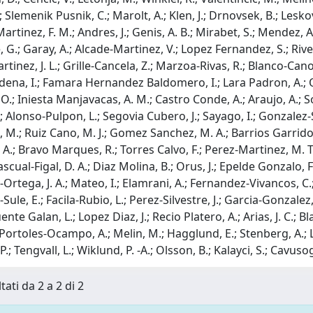
 Slemenik Pusnik, C.; Marolt, A.; Klen, J.; Drnovsek, B.; Leskov
rtinez, F. M.; Andres, J.; Genis, A. B.; Mirabet, S.; Mendez, A.
, G.; Garay, A.; Alcade-Martinez, V.; Lopez Fernandez, S.; Ri
tinez, J. L.; Grille-Cancela, Z.; Marzoa-Rivas, R.; Blanco-Cano
ena, I.; Famara Hernandez Baldomero, I.; Lara Padron, A.; Of
.; Iniesta Manjavacas, A. M.; Castro Conde, A.; Araujo, A.; S
 Alonso-Pulpon, L.; Segovia Cubero, J.; Sayago, I.; Gonzalez-S
M.; Ruiz Cano, M. J.; Gomez Sanchez, M. A.; Barrios Garrido-Les
 A.; Bravo Marques, R.; Torres Calvo, F.; Perez-Martinez, M. T
ascual-Figal, D. A.; Diaz Molina, B.; Orus, J.; Epelde Gonzalo, 
z-Ortega, J. A.; Mateo, I.; Elamrani, A.; Fernandez-Vivancos, C
Sule, E.; Facila-Rubio, L.; Perez-Silvestre, J.; Garcia-Gonzalez,
ente Galan, L.; Lopez Diaz, J.; Recio Platero, A.; Arias, J. C.; 
; Portoles-Ocampo, A.; Melin, M.; Hagglund, E.; Stenberg, A.; Li
.; Tengvall, L.; Wiklund, P. -A.; Olsson, B.; Kalayci, S.; Cavuso
tati da 2 a 2 di 2