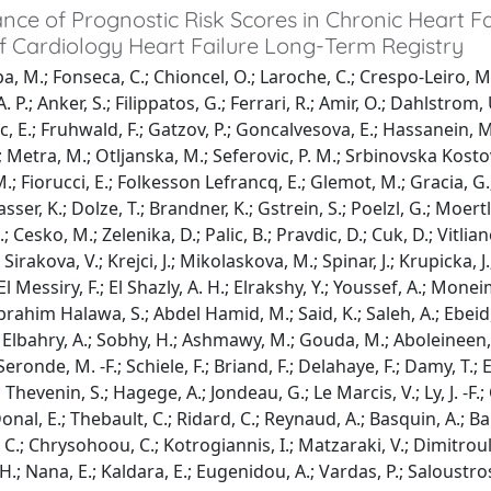
ce of Prognostic Risk Scores in Chronic Heart Fa
of Cardiology Heart Failure Long-Term Registry
 M.; Fonseca, C.; Chioncel, O.; Laroche, C.; Crespo-Leiro, M. G.
 P.; Anker, S.; Filippatos, G.; Ferrari, R.; Amir, O.; Dahlstrom, U
c, E.; Fruhwald, F.; Gatzov, P.; Goncalvesova, E.; Hassanein, M.
; Metra, M.; Otljanska, M.; Seferovic, P. M.; Srbinovska Kostovs
.; Fiorucci, E.; Folkesson Lefrancq, E.; Glemot, M.; Gracia, G.;
lasser, K.; Dolze, T.; Brandner, K.; Gstrein, S.; Poelzl, G.; Moe
M.; Cesko, M.; Zelenika, D.; Palic, B.; Pravdic, D.; Cuk, D.; Vitli
Sirakova, V.; Krejci, J.; Mikolaskova, M.; Spinar, J.; Krupicka,
El Messiry, F.; El Shazly, A. H.; Elrakshy, Y.; Youssef, A.; Mon
brahim Halawa, S.; Abdel Hamid, M.; Said, K.; Saleh, A.; Ebeid, 
.; Elbahry, A.; Sobhy, H.; Ashmawy, M.; Gouda, M.; Aboleineen, 
eronde, M. -F.; Schiele, F.; Briand, F.; Delahaye, F.; Damy, T.; E
.; Thevenin, S.; Hagege, A.; Jondeau, G.; Le Marcis, V.; Ly, J. -F.
onal, E.; Thebault, C.; Ridard, C.; Reynaud, A.; Basquin, A.; Baue
C.; Chrysohoou, C.; Kotrogiannis, I.; Matzaraki, V.; Dimitroula, 
.; Nana, E.; Kaldara, E.; Eugenidou, A.; Vardas, P.; Saloustros,