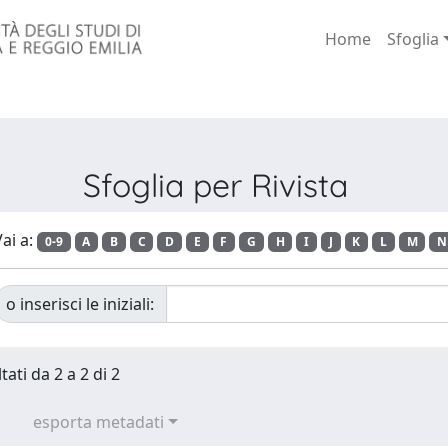
Home
Sfoglia
Sfoglia per Rivista
ai a:
0-9
A
B
C
D
E
F
G
H
I
J
K
L
M
N
o inserisci le iniziali:
tati da 2 a 2 di 2
esporta metadati