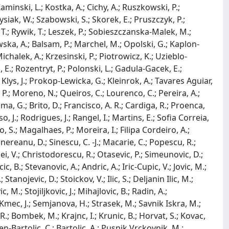
minski, L.; Kostka, A.; Cichy, A.; Ruszkowski, P.;
rysiak, W.; Szabowski, S.; Skorek, E.; Pruszczyk, P.;
, T.; Rywik, T.; Leszek, P.; Sobieszczanska-Malek, M.;
ka, A.; Balsam, P.; Marchel, M.; Opolski, G.; Kaplon-
Michalek, A.; Krzesinski, P.; Piotrowicz, K.; Uzieblo-
E.; Rozentryt, P.; Polonski, L.; Gadula-Gacek, E.;
 Klys, J.; Prokop-Lewicka, G.; Kleinrok, A.; Tavares Aguiar,
va, P.; Moreno, N.; Queiros, C.; Lourenco, C.; Pereira, A.;
ima, G.; Brito, D.; Francisco, A. R.; Cardiga, R.; Proenca,
, J.; Rodrigues, J.; Rangel, I.; Martins, E.; Sofia Correia,
o, S.; Magalhaes, P.; Moreira, I.; Filipa Cordeiro, A.;
Vinereanu, D.; Sinescu, C. -J.; Macarie, C.; Popescu, R.;
sei, V.; Christodorescu, R.; Otasevic, P.; Simeunovic, D.;
cic, B.; Stevanovic, A.; Andric, A.; Iric-Cupic, V.; Jovic, M.;
Stanojevic, D.; Stoickov, V.; Ilic, S.; Deljanin Ilic, M.;
, M.; Stojiljkovic, J.; Mihajlovic, B.; Radin, A.;
; Kmec, J.; Semjanova, H.; Strasek, M.; Savnik Iskra, M.;
c, R.; Bombek, M.; Krajnc, I.; Krunic, B.; Horvat, S.; Kovac,
en-Bartolic, C.; Bartolic, A.; Pusnik Vrckovnik, M.;