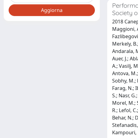
Performan
Society 
2018 Canepa,
Maggioni, A.
Fazlibegovi
Merkely, B.
Andarala, M
Auer, J.; Ab
A.; Vasilj, 
Antova, M.; 
Sobhy, M.; 
Farag, N.; I
S.; Nasr, G
Morel, M.; S
R.; Lefol, C
Behar, N.; D
Stefanadis, 
Kampouri, H