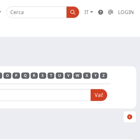
IT
LOGIN
O
P
Q
R
S
T
U
V
W
X
Y
Z