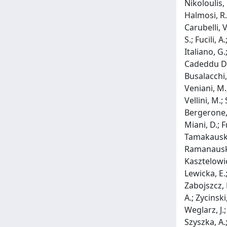
Nikoloulis,
Halmosi, R.
Carubelli, V
S.; Fucili, 
Italiano, G.
Cadeddu Dess
Busalacchi, 
Veniani, M.;
Vellini, M.;
Bergerone, S
Miani, D.; F
Tamakauskas
Ramanauskien
Kasztelowic
Lewicka, E
Zabojszcz, M
A.; Zycinski
Weglarz, J.
Szyszka, A.