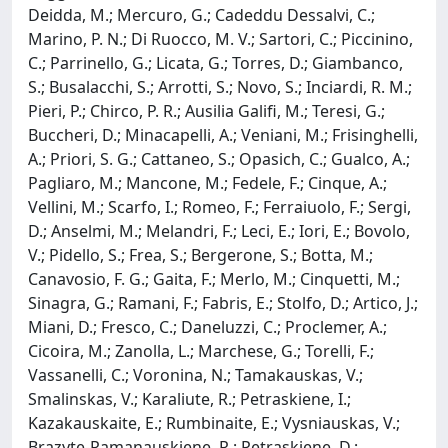
Deidda, M.; Mercuro, G.; Cadeddu Dessalvi, C.;
Marino, P. N.; Di Ruocco, M. V.; Sartori, C.; Piccinino,
C.; Parrinello, G.; Licata, G.; Torres, D.; Giambanco,
S.; Busalacchi, S.; Arrotti, S.; Novo, S.; Inciardi, R. M.;
Pieri, P.; Chirco, P. R.; Ausilia Galifi, M.; Teresi, G.;
Buccheri, D.; Minacapelli, A.; Veniani, M.; Frisinghelli,
A.; Priori, S. G.; Cattaneo, S.; Opasich, C.; Gualco, A.;
Pagliaro, M.; Mancone, M.; Fedele, F.; Cinque, A.;
Vellini, M.; Scarfo, I.; Romeo, F.; Ferraiuolo, F.; Sergi,
D.; Anselmi, M.; Melandri, F.; Leci, E.; Iori, E.; Bovolo,
V.; Pidello, S.; Frea, S.; Bergerone, S.; Botta, M.;
Canavosio, F. G.; Gaita, F.; Merlo, M.; Cinquetti, M.;
Sinagra, G.; Ramani, F.; Fabris, E.; Stolfo, D.; Artico, J.;
Miani, D.; Fresco, C.; Daneluzzi, C.; Proclemer, A.;
Cicoira, M.; Zanolla, L.; Marchese, G.; Torelli, F.;
Vassanelli, C.; Voronina, N.; Tamakauskas, V.;
Smalinskas, V.; Karaliute, R.; Petraskiene, I.;
Kazakauskaite, E.; Rumbinaite, E.; Vysniauskas, V.;
Brazyte-Ramanauskiene, R.; Petraskiene, D.;