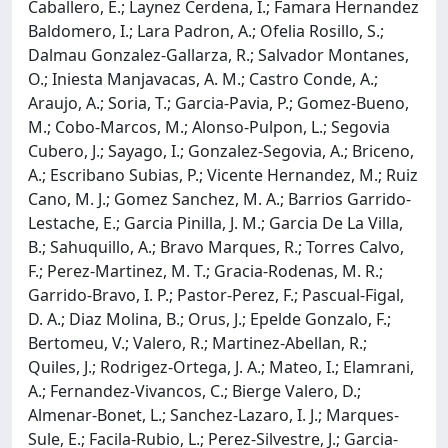
Caballero, E.; Laynez Cerdena, I.; Famara Hernandez
Baldomero, I.; Lara Padron, A.; Ofelia Rosillo, S.;
Dalmau Gonzalez-Gallarza, R.; Salvador Montanes,
O.; Iniesta Manjavacas, A. M.; Castro Conde, A.;
Araujo, A.; Soria, T.; Garcia-Pavia, P.; Gomez-Bueno,
M.; Cobo-Marcos, M.; Alonso-Pulpon, L.; Segovia
Cubero, J.; Sayago, I.; Gonzalez-Segovia, A.; Briceno,
A.; Escribano Subias, P.; Vicente Hernandez, M.; Ruiz
Cano, M. J.; Gomez Sanchez, M. A.; Barrios Garrido-
Lestache, E.; Garcia Pinilla, J. M.; Garcia De La Villa,
B.; Sahuquillo, A.; Bravo Marques, R.; Torres Calvo,
F.; Perez-Martinez, M. T.; Gracia-Rodenas, M. R.;
Garrido-Bravo, I. P.; Pastor-Perez, F.; Pascual-Figal,
D. A.; Diaz Molina, B.; Orus, J.; Epelde Gonzalo, F.;
Bertomeu, V.; Valero, R.; Martinez-Abellan, R.;
Quiles, J.; Rodrigez-Ortega, J. A.; Mateo, I.; Elamrani,
A.; Fernandez-Vivancos, C.; Bierge Valero, D.;
Almenar-Bonet, L.; Sanchez-Lazaro, I. J.; Marques-
Sule, E.; Facila-Rubio, L.; Perez-Silvestre, J.; Garcia-