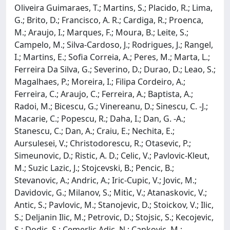
Oliveira Guimaraes, T.; Martins, S.; Placido, R.; Lima,
G.; Brito, D.; Francisco, A. R.; Cardiga, R.; Proenca,
M.; Araujo, I.; Marques, F.; Moura, B.; Leite, S.;
Campelo, M.; Silva-Cardoso, J.; Rodrigues, J.; Rangel,
I.; Martins, E.; Sofia Correia, A.; Peres, M.; Marta, L.;
Ferreira Da Silva, G.; Severino, D.; Durao, D.; Leao, S.;
Magalhaes, P.; Moreira, I.; Filipa Cordeiro, A.;
Ferreira, C.; Araujo, C.; Ferreira, A.; Baptista, A.;
Radoi, M.; Bicescu, G.; Vinereanu, D.; Sinescu, C. -J.;
Macarie, C.; Popescu, R.; Daha, I.; Dan, G. -A.;
Stanescu, C.; Dan, A.; Craiu, E.; Nechita, E.;
Aursulesei, V.; Christodorescu, R.; Otasevic, P.;
Simeunovic, D.; Ristic, A. D.; Celic, V.; Pavlovic-Kleut,
M.; Suzic Lazic, J.; Stojcevski, B.; Pencic, B.;
Stevanovic, A.; Andric, A.; Iric-Cupic, V.; Jovic, M.;
Davidovic, G.; Milanov, S.; Mitic, V.; Atanaskovic, V.;
Antic, S.; Pavlovic, M.; Stanojevic, D.; Stoickov, V.; Ilic,
S.; Deljanin Ilic, M.; Petrovic, D.; Stojsic, S.; Kecojevic,
S.; Dodic, S.; Cemerlic Adic, N.; Cankovic, M.;