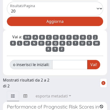
Risultati/Pagina
Vai a:
0-9
A
B
C
D
E
F
G
H
I
J
K
L
M
N
O
P
Q
R
S
T
U
V
W
X
Y
Z
o inserisci le iniziali:
Mostrati risultati da 2 a 2
di 2
esporta metadati
Performance of Prognostic Risk Scores in