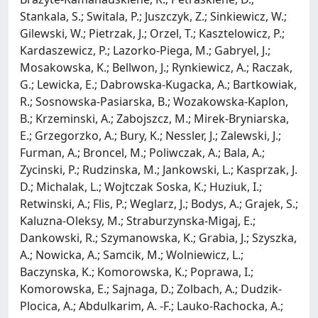
Stankala, S.; Switala, P.; Juszczyk, Z.; Sinkiewicz, W.;
Gilewski, W.; Pietrzak, J.; Orzel, T.; Kasztelowicz, P.;
Kardaszewicz, P.; Lazorko-Piega, M.; Gabryel, J.;
Mosakowska, K.; Bellwon, J.; Rynkiewicz, A.; Raczak,
G.; Lewicka, E.; Dabrowska-Kugacka, A.; Bartkowiak,
R.; Sosnowska-Pasiarska, B.; Wozakowska-Kaplon,
B.; Krzeminski, A.; Zabojszcz, M.; Mirek-Bryniarska,
E.; Grzegorzko, A.; Bury, K.; Nessler, J.; Zalewski, J.;
Furman, A.; Broncel, M.; Poliwczak, A.; Bala, A.;
Zycinski, P.; Rudzinska, M.; Jankowski, L.; Kasprzak, J.
D.; Michalak, L.; Wojtczak Soska, K.; Huziuk, I.;
Retwinski, A.; Flis, P.; Weglarz, J.; Bodys, A.; Grajek, S.;
Kaluzna-Oleksy, M.; Straburzynska-Migaj, E.;
Dankowski, R.; Szymanowska, K.; Grabia, J.; Szyszka,
A.; Nowicka, A.; Samcik, M.; Wolniewicz, L.;
Baczynska, K.; Komorowska, K.; Poprawa, I.;
Komorowska, E.; Sajnaga, D.; Zolbach, A.; Dudzik-
Plocica, A.; Abdulkarim, A. -F.; Lauko-Rachocka, A.;