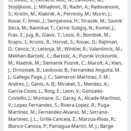
Stojiljkovic, J.; Mihajlovic, B.; Radin, A.; Radovanovic,
S.; Krotin, M.; Klabnik, A.; Pernicky, M.; Murin, J.;
Kovar, F.; Kmec, J.; Semjanova, H.; Strasek, M.; Savnik
Iskra, M.; Ravnikar, T.; Cernic Suligoj, N.; Komel, J.;
Fras, Z.; Jug, B.; Glavic, T.; Losic, R.; Bombek, M.;
Krajnc, I.; Krunic, B.; Horvat, S.; Kovac, D.; Rajtman,
D.; Cencic, V.; Letonja, M.; Winkler, R.; Valentincic, M.;
Melihen-Bartolic, C.; Bartolic, A.; Pusnik Vrckovnik,
M.; Kladnik, M.; Slemenik Pusnik, C.; Marolt, A.; Klen,
J.; Drnovsek, B.; Leskovar, B.; Fernandez Anguita, M.
J.; Gallego Page, J. C.; Salmeron Martinez, F. M.;
Andres, J.; Genis, A. B.; Mirabet, S.; Mendez, A.;
Garcia-Cosio, L.; Roig, E.; Leon, V.; Gonzalez-
Costello, J.; Muntane, G.; Garay, A.; Alcade-Martinez,
V.; Lopez Fernandez, S.; Rivera-Lopez, R.; Puga-
Martinez, M.; Fernandez-Alvarez, M.; Serrano-
Martinez, J. L.; Grille-Cancela, Z.; Marzoa-Rivas, R.;
Blanco-Canosa, P.; Paniagua-Martin, M. J.; Barge-