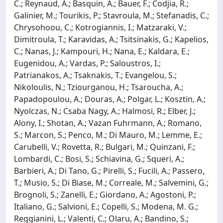
C.; Reynaud, A.; Basquin, A.; Bauer, F.; Codjia, R.;
Galinier, M.; Tourikis, P.; Stavroula, M.; Stefanadis, C.;
Chrysohoou, C.; Kotrogiannis, I.; Matzaraki, V.;
Dimitroula, T.; Karavidas, A.; Tsitsinakis, G.; Kapelios,
C.; Nanas, J.; Kampouri, H.; Nana, E.; Kaldara, E.;
Eugenidou, A.; Vardas, P.; Saloustros, I.;
Patrianakos, A.; Tsaknakis, T.; Evangelou, S.;
Nikoloulis, N.; Tziourganou, H.; Tsaroucha, A.;
Papadopoulou, A.; Douras, A.; Polgar, L.; Kosztin, A.;
Nyolczas, N.; Csaba Nagy, A.; Halmosi, R.; Elber, J.;
Alony, I.; Shotan, A.; Vazan Fuhrmann, A.; Romano,
S.; Marcon, S.; Penco, M.; Di Mauro, M.; Lemme, E.;
Carubelli, V.; Rovetta, R.; Bulgari, M.; Quinzani, F.;
Lombardi, C.; Bosi, S.; Schiavina, G.; Squeri, A.;
Barbieri, A.; Di Tano, G.; Pirelli, S.; Fucili, A.; Passero,
T.; Musio, S.; Di Biase, M.; Correale, M.; Salvemini, G.;
Brognoli, S.; Zanelli, E.; Giordano, A.; Agostoni, P.;
Italiano, G.; Salvioni, E.; Copelli, S.; Modena, M. G.;
Reggianini, L.; Valenti, C.; Olaru, A.; Bandino, S.;