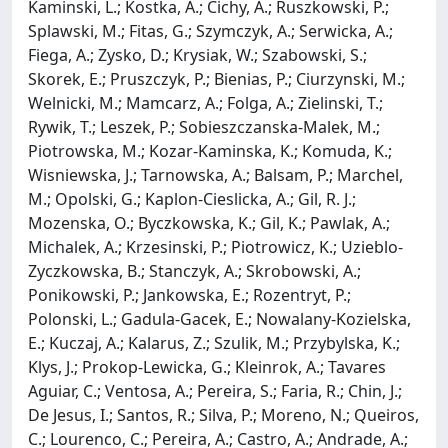
Kaminski, L.; Kostka, A.; Cichy, A.; Ruszkowski, P.;
Splawski, M.; Fitas, G.; Szymczyk, A.; Serwicka, A.;
Fiega, A.; Zysko, D.; Krysiak, W.; Szabowski, S.;
Skorek, E.; Pruszczyk, P.; Bienias, P.; Ciurzynski, M.;
Welnicki, M.; Mamcarz, A.; Folga, A.; Zielinski, T.;
Rywik, T.; Leszek, P.; Sobieszczanska-Malek, M.;
Piotrowska, M.; Kozar-Kaminska, K.; Komuda, K.;
Wisniewska, J.; Tarnowska, A.; Balsam, P.; Marchel,
M.; Opolski, G.; Kaplon-Cieslicka, A.; Gil, R. J.;
Mozenska, O.; Byczkowska, K.; Gil, K.; Pawlak, A.;
Michalek, A.; Krzesinski, P.; Piotrowicz, K.; Uzieblo-
Zyczkowska, B.; Stanczyk, A.; Skrobowski, A.;
Ponikowski, P.; Jankowska, E.; Rozentryt, P.;
Polonski, L.; Gadula-Gacek, E.; Nowalany-Kozielska,
E.; Kuczaj, A.; Kalarus, Z.; Szulik, M.; Przybylska, K.;
Klys, J.; Prokop-Lewicka, G.; Kleinrok, A.; Tavares
Aguiar, C.; Ventosa, A.; Pereira, S.; Faria, R.; Chin, J.;
De Jesus, I.; Santos, R.; Silva, P.; Moreno, N.; Queiros,
C.; Lourenco, C.; Pereira, A.; Castro, A.; Andrade, A.;