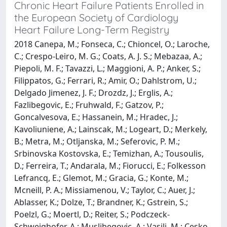
Chronic Heart Failure Patients Enrolled in
the European Society of Cardiology
Heart Failure Long-Term Registry
2018 Canepa, M.; Fonseca, C.; Chioncel, O.; Laroche,
C.; Crespo-Leiro, M. G.; Coats, A. J. S.; Mebazaa, A.;
Piepoli, M. F.; Tavazzi, L.; Maggioni, A. P.; Anker, S.;
Filippatos, G.; Ferrari, R.; Amir, O.; Dahlstrom, U.;
Delgado Jimenez, J. F.; Drozdz, J.; Erglis, A.;
Fazlibegovic, E.; Fruhwald, F.; Gatzov, P.;
Goncalvesova, E.; Hassanein, M.; Hradec, J.;
Kavoliuniene, A.; Lainscak, M.; Logeart, D.; Merkely,
B.; Metra, M.; Otljanska, M.; Seferovic, P. M.;
Srbinovska Kostovska, E.; Temizhan, A.; Tousoulis,
D.; Ferreira, T.; Andarala, M.; Fiorucci, E.; Folkesson
Lefrancq, E.; Glemot, M.; Gracia, G.; Konte, M.;
Mcneill, P. A.; Missiamenou, V.; Taylor, C.; Auer, J.;
Ablasser, K.; Dolze, T.; Brandner, K.; Gstrein, S.;
Poelzl, G.; Moertl, D.; Reiter, S.; Podczeck-
Schweighofer, A.; Muslibegovic, A.; Vasilj, M.; Cesko,