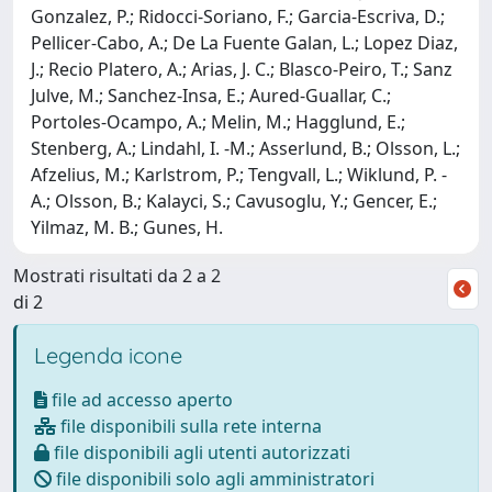
Gonzalez, P.; Ridocci-Soriano, F.; Garcia-Escriva, D.;
Pellicer-Cabo, A.; De La Fuente Galan, L.; Lopez Diaz,
J.; Recio Platero, A.; Arias, J. C.; Blasco-Peiro, T.; Sanz
Julve, M.; Sanchez-Insa, E.; Aured-Guallar, C.;
Portoles-Ocampo, A.; Melin, M.; Hagglund, E.;
Stenberg, A.; Lindahl, I. -M.; Asserlund, B.; Olsson, L.;
Afzelius, M.; Karlstrom, P.; Tengvall, L.; Wiklund, P. -
A.; Olsson, B.; Kalayci, S.; Cavusoglu, Y.; Gencer, E.;
Yilmaz, M. B.; Gunes, H.
Mostrati risultati da 2 a 2
di 2
Legenda icone
file ad accesso aperto
file disponibili sulla rete interna
file disponibili agli utenti autorizzati
file disponibili solo agli amministratori