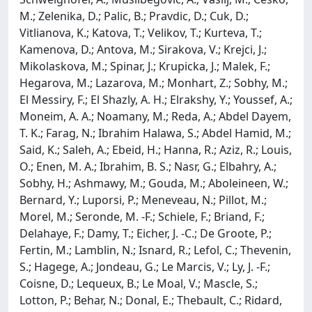
M.; Zelenika, D.; Palic, B.; Pravdic, D.; Cuk, D.;
Vitlianova, K.; Katova, T.; Velikov, T.; Kurteva, T.;
Kamenova, D.; Antova, M.; Sirakova, V.; Krejci, J.;
Mikolaskova, M.; Spinar, J.; Krupicka, J.; Malek, F.;
Hegarova, M.; Lazarova, M.; Monhart, Z.; Sobhy, M.;
El Messiry, F.; El Shazly, A. H.; Elrakshy, Y.; Youssef, A.;
Moneim, A. A.; Noamany, M.; Reda, A.; Abdel Dayem,
T. K.; Farag, N.; Ibrahim Halawa, S.; Abdel Hamid, M.;
Said, K.; Saleh, A.; Ebeid, H.; Hanna, R.; Aziz, R.; Louis,
O.; Enen, M. A.; Ibrahim, B. S.; Nasr, G.; Elbahry, A.;
Sobhy, H.; Ashmawy, M.; Gouda, M.; Aboleineen, W.;
Bernard, Y.; Luporsi, P.; Meneveau, N.; Pillot, M.;
Morel, M.; Seronde, M. -F.; Schiele, F.; Briand, F.;
Delahaye, F.; Damy, T.; Eicher, J. -C.; De Groote, P.;
Fertin, M.; Lamblin, N.; Isnard, R.; Lefol, C.; Thevenin,
S.; Hagege, A.; Jondeau, G.; Le Marcis, V.; Ly, J. -F.;
Coisne, D.; Lequeux, B.; Le Moal, V.; Mascle, S.;
Lotton, P.; Behar, N.; Donal, E.; Thebault, C.; Ridard,