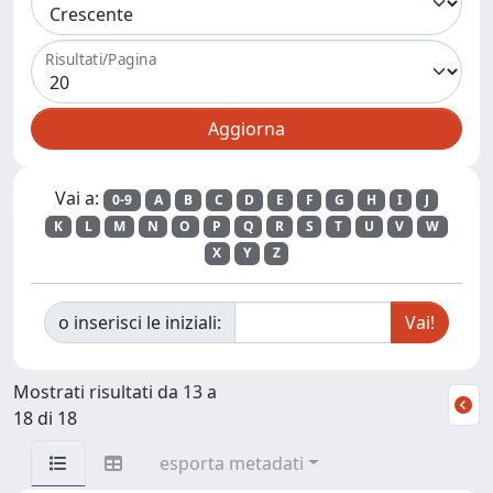
Risultati/Pagina
Vai a:
0-9
A
B
C
D
E
F
G
H
I
J
K
L
M
N
O
P
Q
R
S
T
U
V
W
X
Y
Z
o inserisci le iniziali:
Mostrati risultati da 13 a
18 di 18
esporta metadati