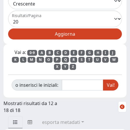
Risultati/Pagina
Vai a:
0-9
A
B
C
D
E
F
G
H
I
J
K
L
M
N
O
P
Q
R
S
T
U
V
W
X
Y
Z
o inserisci le iniziali:
Mostrati risultati da 12 a
18 di 18
esporta metadati