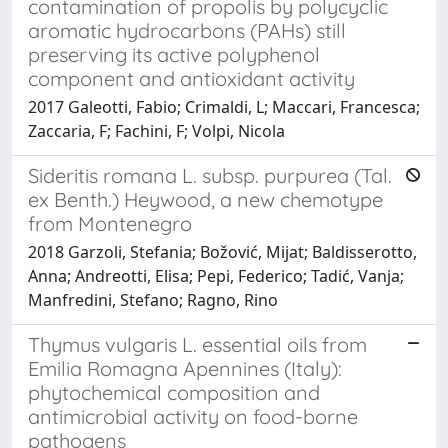
contamination of propolis by polycyclic
aromatic hydrocarbons (PAHs) still
preserving its active polyphenol
component and antioxidant activity
2017 Galeotti, Fabio; Crimaldi, L; Maccari, Francesca;
Zaccaria, F; Fachini, F; Volpi, Nicola
Sideritis romana L. subsp. purpurea (Tal.
ex Benth.) Heywood, a new chemotype
from Montenegro
2018 Garzoli, Stefania; Božović, Mijat; Baldisserotto,
Anna; Andreotti, Elisa; Pepi, Federico; Tadić, Vanja;
Manfredini, Stefano; Ragno, Rino
Thymus vulgaris L. essential oils from
Emilia Romagna Apennines (Italy):
phytochemical composition and
antimicrobial activity on food-borne
pathogens