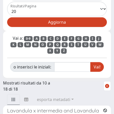
Risultati/Pagina
Vai a:
0-9
A
B
C
D
E
F
G
H
I
J
K
L
M
N
O
P
Q
R
S
T
U
V
W
X
Y
Z
o inserisci le iniziali:
Mostrati risultati da 10 a
18 di 18
esporta metadati
Lavandula x intermedia and Lavandula