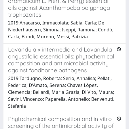
aromaticum L. Merr. & Perry) essential
oils against Acanthamoeba polyphaga
trophozoites
2019 Anacarso, Immacolata; Sabia, Carla; De
Niederhäusern, Simona; Iseppi, Ramona; Condò,
Carla; Bondi, Moreno; Messi, Patrizia
Lavandula x intermedia and Lavandula
angustifolia essential oils: phytochemical
composition and antimicrobial activity
against foodborne pathogens
2019 Tardugno, Roberta; Serio, Annalisa; Pellati,
Federica; D’Amato, Serena; Chaves López,
Clemencia; Bellardi, Maria Grazia; Di Vito, Maura;
Savini, Vincenzo; Paparella, Antonello; Benvenuti,
Stefania
Phytochemical composition and in vitro
screening of the antimicrobial activity of