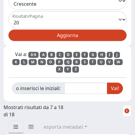
Risultati/Pagina
Vai a:
0-9
A
B
C
D
E
F
G
H
I
J
K
L
M
N
O
P
Q
R
S
T
U
V
W
X
Y
Z
o inserisci le iniziali:
Mostrati risultati da 7 a 18
di 18
esporta metadati