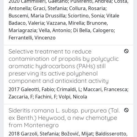
2020 Cammilleri, Gaetano; Pulvirenti, Andrea; Costa,
Antonella; Graci, Stefania; Collura, Rosaria;
Buscemi, Maria Drussilla; Sciortino, Sonia; Vitale
Badaco, Valeria; Vazzana, Mirella; Brunone,
Mariagrazia; Vella, Antonio; Di Bella, Calogero;
Ferrantelli, Vincenzo
Selective treatment to reduce
contamination of propolis by polycyclic
aromatic hydrocarbons (PAHs) still
preserving its active polyphenol
component and antioxidant activity
2017 Galeotti, Fabio; Crimaldi, L; Maccari, Francesca;
Zaccaria, F; Fachini, F; Volpi, Nicola
Sideritis romana L. subsp. purpurea (Tal.
ex Benth.) Heywood, a new chemotype
from Montenegro
2018 Garzoli, Stefania; Božović, Mijat; Baldisserotto,