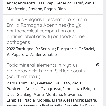
Anna; Andreotti, Elisa; Pepi, Federico; Tadić, Vanja;
Manfredini, Stefano; Ragno, Rino
Thymus vulgaris L. essential oils from
Emilia Romagna Apennines (Italy):
phytochemical composition and
antimicrobial activity on food-borne
pathogens
2022 Tardugno, R.; Serio, A.; Purgatorio, C.; Savini,
V.; Paparella, A.; Benvenuti, S.
Toxic mineral elements in Mytilus
galloprovincialis from Sicilian coasts
(Southern Italy)
2020 Cammilleri, Gaetano; Galluzzo, Paola;
Pulvirenti, Andrea; Giangrosso, Innocenzo Ezio; Lo
Dico, Gianluigi Maria; Montana, Giovanna;
Lampiasi, Nadia; Mobilia, Maria Alessandra; Lastra,
Antonio; Vazzana, Mirella; Vella, Antonio; La Placa,