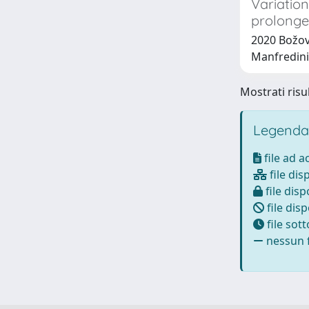
Variation
prolonge
2020 Božovi
Manfredini
Mostrati risul
Legenda
file ad 
file dis
file disp
file disp
file sot
nessun f