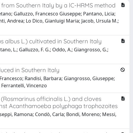
a) from Southern Italy by a lC-HRMS method
tano; Galluzzo, Francesco Giuseppe; Pantano, Licia;
ti, Andrea; Lo Dico, Gianluigi Maria; Jacob, Ursula M.;
 albus L.) cultivated in Southern Italy
ntano, L.; Galluzzo, F. G.; Oddo, A.; Giangrosso, G.;
uced in Southern Italy
, Francesco; Randisi, Barbara; Giangrosso, Giuseppe;
 Ferrantelli, Vincenzo
 (Rosmarinus officinalis L.) and cloves
gainst Acanthamoeba polyphaga trophozoites
Iseppi, Ramona; Condò, Carla; Bondi, Moreno; Messi,