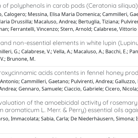
n of polyphenols in carob pods (Ceratonia siliqu
o, Calogero; Messina, Elisa Maria Domenica; Cammilleri, Gae
ria Drussilla; Macaluso, Andrea; Bertuglia, Tiziana; Pulviren
lman; Ferrantelli, Vincenzo; Stern, Arnold; Calabrese, Vittorio
 and non-essential elements in white lupin (Lupinus
leri, G.; Calabrese, V.; Vella, A.; Macaluso, A.; Bacchi, E.; Pa
, V.; Brunone, M.
roxycinnamic acids contents in fennel honey prod
 Antonio; Cammilleri, Gaetano; Pulvirenti, Andrea; Galluzzo
ndrea; Gennaro, Samuele; Ciaccio, Gabriele; Cicero, Nicola;
evaluation of the amoebicidal activity of rosemary
m aromaticum L. Merr. & Perry) essential oils a
rso, Immacolata; Sabia, Carla; De Niederhäusern, Simona; 