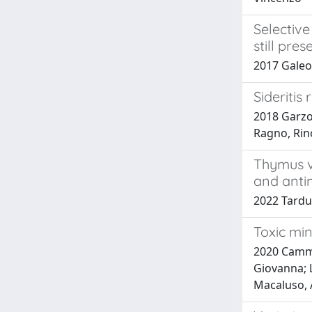
Selectiv
still pre
2017 Galeot
Sideriti
2018 Garzol
Ragno, Rin
Thymus vu
and anti
2022 Tardugn
Toxic min
2020 Cammil
Giovanna; L
Macaluso, 