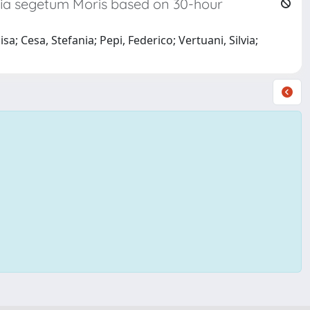
olfia segetum Moris based on 30-hour
sa; Cesa, Stefania; Pepi, Federico; Vertuani, Silvia;