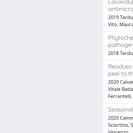
Lavandul
antimicr
2019 Tardug
Vito, Maura
Phytochem
pathogen
2018 Tardu
Residues 
peel to t
2020 Calvar
Vitale Bada
Ferrantelli
Seasonal 
2020 Cammil
Sciortino, 
Vincenzo