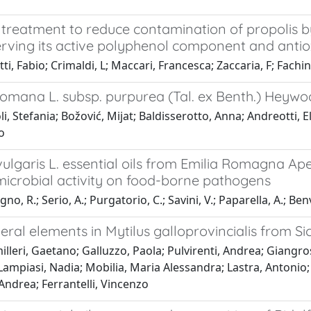
e treatment to reduce contamination of propolis 
serving its active polyphenol component and antio
ti, Fabio; Crimaldi, L; Maccari, Francesca; Zaccaria, F; Fachini
s romana L. subsp. purpurea (Tal. ex Benth.) He
i, Stefania; Božović, Mijat; Baldisserotto, Anna; Andreotti, E
o
lgaris L. essential oils from Emilia Romagna Ape
microbial activity on food-borne pathogens
o, R.; Serio, A.; Purgatorio, C.; Savini, V.; Paparella, A.; Ben
eral elements in Mytilus galloprovincialis from Sic
leri, Gaetano; Galluzzo, Paola; Pulvirenti, Andrea; Giangro
ampiasi, Nadia; Mobilia, Maria Alessandra; Lastra, Antonio; V
Andrea; Ferrantelli, Vincenzo