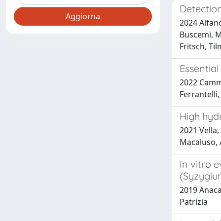
Detectio
2024 Alfan
Buscemi, Ma
Fritsch, Ti
Essential
2022 Cammil
Ferrantelli
High hyd
2021 Vella,
Macaluso, A
In vitro 
(Syzygiu
2019 Anaca
Patrizia