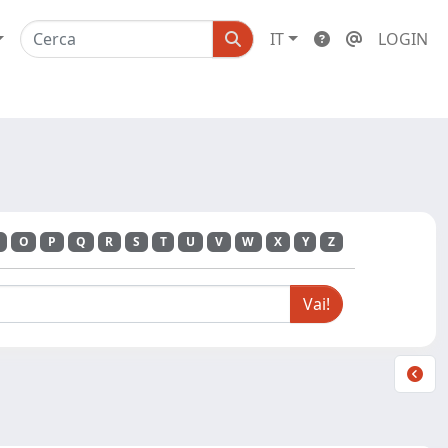
IT
LOGIN
O
P
Q
R
S
T
U
V
W
X
Y
Z