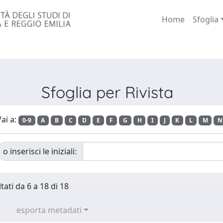
Home
Sfoglia
Sfoglia per Rivista
ai a:
0-9
A
B
C
D
E
F
G
H
I
J
K
L
M
N
o inserisci le iniziali:
tati da 6 a 18 di 18
esporta metadati