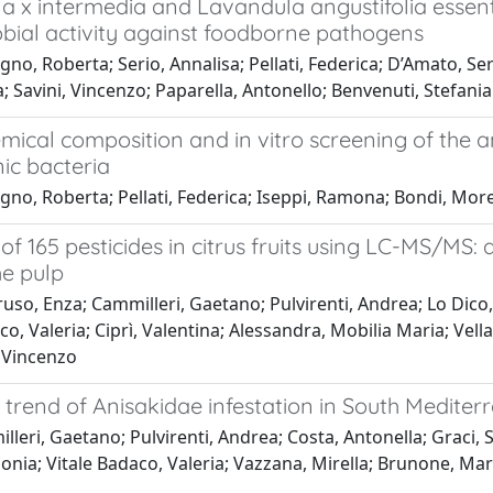
a x intermedia and Lavandula angustifolia essent
obial activity against foodborne pathogens
no, Roberta; Serio, Annalisa; Pellati, Federica; D’Amato, Se
; Savini, Vincenzo; Paparella, Antonello; Benvenuti, Stefania
ical composition and in vitro screening of the ant
ic bacteria
gno, Roberta; Pellati, Federica; Iseppi, Ramona; Bondi, Mor
of 165 pesticides in citrus fruits using LC-MS/MS: a
he pulp
uso, Enza; Cammilleri, Gaetano; Pulvirenti, Andrea; Lo Dico,
co, Valeria; Ciprì, Valentina; Alessandra, Mobilia Maria; Vell
, Vincenzo
trend of Anisakidae infestation in South Mediter
leri, Gaetano; Pulvirenti, Andrea; Costa, Antonella; Graci, S
Sonia; Vitale Badaco, Valeria; Vazzana, Mirella; Brunone, Maria