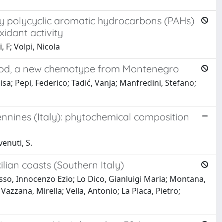
by polycyclic aromatic hydrocarbons (PAHs)
xidant activity
, F; Volpi, Nicola
ywood, a new chemotype from Montenegro
lisa; Pepi, Federico; Tadić, Vanja; Manfredini, Stefano;
nnines (Italy): phytochemical composition
venuti, S.
ilian coasts (Southern Italy)
sso, Innocenzo Ezio; Lo Dico, Gianluigi Maria; Montana,
azzana, Mirella; Vella, Antonio; La Placa, Pietro;