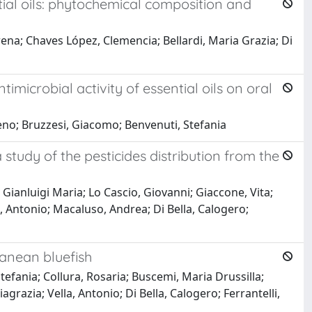
ial oils: phytochemical composition and
rena; Chaves López, Clemencia; Bellardi, Maria Grazia; Di
imicrobial activity of essential oils on oral
eno; Bruzzesi, Giacomo; Benvenuti, Stefania
 study of the pesticides distribution from the
 Gianluigi Maria; Lo Cascio, Giovanni; Giaccone, Vita;
a, Antonio; Macaluso, Andrea; Di Bella, Calogero;
ranean bluefish
tefania; Collura, Rosaria; Buscemi, Maria Drussilla;
grazia; Vella, Antonio; Di Bella, Calogero; Ferrantelli,