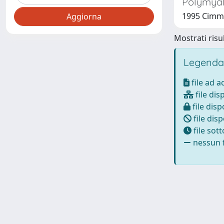
Polymyalg
1995 Cimmin
Mostrati risul
Legenda
file ad 
file dis
file disp
file disp
file sot
nessun f