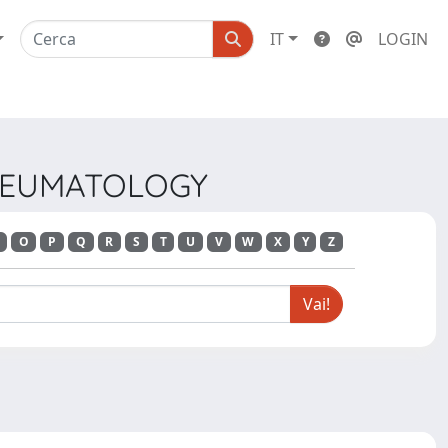
IT
LOGIN
 RHEUMATOLOGY
O
P
Q
R
S
T
U
V
W
X
Y
Z