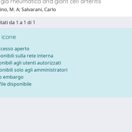
ia rheumatica and giant cell arteritis
o, M. A; Salvarani, Carlo
tati da 1 a 1 di 1
 icone
accesso aperto
ponibili sulla rete interna
onibili agli utenti autorizzati
onibili solo agli amministratori
to embargo
ile disponibile