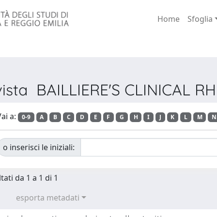
Home
Sfoglia
Rivista BAILLIERE'S CLINICAL
ai a:
0-9
A
B
C
D
E
F
G
H
I
J
K
L
M
N
o inserisci le iniziali:
tati da 1 a 1 di 1
esporta metadati