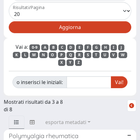
Risultati/Pagina
Vai a:
0-9
A
B
C
D
E
F
G
H
I
J
K
L
M
N
O
P
Q
R
S
T
U
V
W
X
Y
Z
o inserisci le iniziali:
Mostrati risultati da 3 a 8
di 8
esporta metadati
Polymyalgia rheumatica