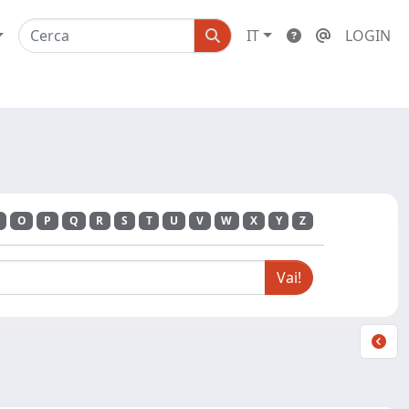
IT
LOGIN
O
P
Q
R
S
T
U
V
W
X
Y
Z