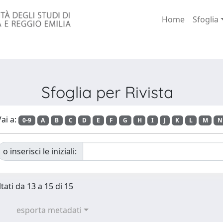
Home
Sfoglia
Sfoglia per Rivista
ai a:
0-9
A
B
C
D
E
F
G
H
I
J
K
L
M
N
o inserisci le iniziali:
tati da 13 a 15 di 15
esporta metadati