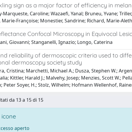
ling sign as a major factor of efficiency in mel
Marqueste, Caroline; Wazaefi, Yanal; Bruneu, Yvane; Triller
l, Marie-Françoise; Monestier, Sandrine; Richard, Marie-Aleth
eflectance Confocal Microscopy in Equivocal Lesi
ani, Giovanni; Stanganelli, Ignazio; Longo, Caterina
and reliability of dermoscopic criteria used to 
ional dermoscopy society study
a, Cristina; Marchetti, Michael A.; Dusza, Stephen W.; Argen
alia; Kittler, Harald J.; Malvehy, Josep; Menzies, Scott W.; Pel
; Peter Soyer, H.; Stolz, Wilhelm; Hofmann Wellenhof, Raine
tati da 13 a 15 di 15
 icone
accesso aperto