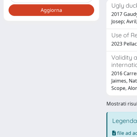
Ugly duck
2017 Gaudy-
Josep; Avri
Use of R
2023 Pellac
Validity 
internat
2016 Carrer
Jaimes, Nat
Scope, Alon
Mostrati risul
Legenda
file ad 