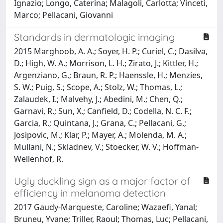
Ignazio; Longo, Caterina; Malagoli, Carlotta; Vinceti,
Marco; Pellacani, Giovanni
Standards in dermatologic imaging
2015 Marghoob, A. A.; Soyer, H. P.; Curiel, C.; Dasilva,
D.; High, W. A.; Morrison, L. H.; Zirato, J.; Kittler, H.;
Argenziano, G.; Braun, R. P.; Haenssle, H.; Menzies,
S. W.; Puig, S.; Scope, A.; Stolz, W.; Thomas, L.;
Zalaudek, I.; Malvehy, J.; Abedini, M.; Chen, Q.;
Garnavi, R.; Sun, X.; Canfield, D.; Codella, N. C. F.;
Garcia, R.; Quintana, J.; Grana, C.; Pellacani, G.;
Josipovic, M.; Klar, P.; Mayer, A.; Molenda, M. A.;
Mullani, N.; Skladnev, V.; Stoecker, W. V.; Hoffman-
Wellenhof, R.
Ugly duckling sign as a major factor of
efficiency in melanoma detection
2017 Gaudy-Marqueste, Caroline; Wazaefi, Yanal;
Bruneu, Yvane; Triller, Raoul; Thomas, Luc; Pellacani,