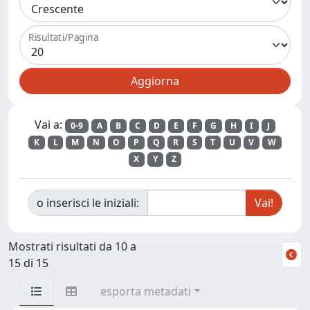
Risultati/Pagina
Vai a:
0-9
A
B
C
D
E
F
G
H
I
J
K
L
M
N
O
P
Q
R
S
T
U
V
W
X
Y
Z
o inserisci le iniziali:
Mostrati risultati da 10 a
15 di 15
esporta metadati