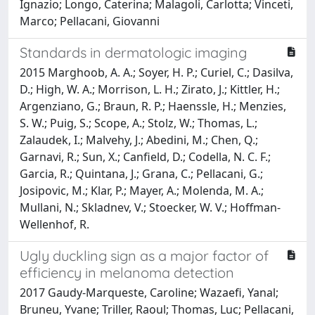
Ignazio; Longo, Caterina; Malagoli, Carlotta; Vinceti,
Marco; Pellacani, Giovanni
Standards in dermatologic imaging
2015 Marghoob, A. A.; Soyer, H. P.; Curiel, C.; Dasilva,
D.; High, W. A.; Morrison, L. H.; Zirato, J.; Kittler, H.;
Argenziano, G.; Braun, R. P.; Haenssle, H.; Menzies,
S. W.; Puig, S.; Scope, A.; Stolz, W.; Thomas, L.;
Zalaudek, I.; Malvehy, J.; Abedini, M.; Chen, Q.;
Garnavi, R.; Sun, X.; Canfield, D.; Codella, N. C. F.;
Garcia, R.; Quintana, J.; Grana, C.; Pellacani, G.;
Josipovic, M.; Klar, P.; Mayer, A.; Molenda, M. A.;
Mullani, N.; Skladnev, V.; Stoecker, W. V.; Hoffman-
Wellenhof, R.
Ugly duckling sign as a major factor of
efficiency in melanoma detection
2017 Gaudy-Marqueste, Caroline; Wazaefi, Yanal;
Bruneu, Yvane; Triller, Raoul; Thomas, Luc; Pellacani,