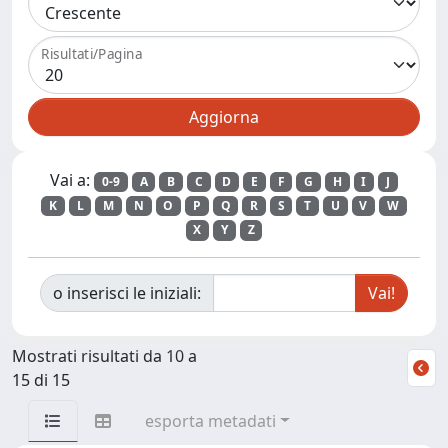
Risultati/Pagina
Vai a:
0-9
A
B
C
D
E
F
G
H
I
J
K
L
M
N
O
P
Q
R
S
T
U
V
W
X
Y
Z
o inserisci le iniziali:
Mostrati risultati da 10 a
15 di 15
esporta metadati