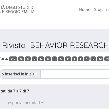
Home
Sfoglia
er Rivista BEHAVIOR RESEAR
ai a:
0-9
A
B
C
D
E
F
G
H
I
J
K
L
M
N
o inserisci le iniziali:
tati da 7 a 7 di 7
esporta metadati