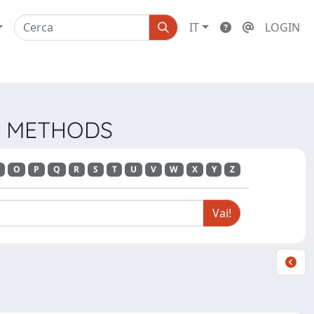
IT
LOGIN
CH METHODS
O
P
Q
R
S
T
U
V
W
X
Y
Z