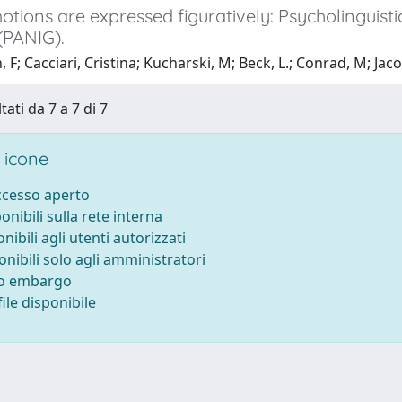
ions are expressed figuratively: Psycholinguistic
PANIG).
, F; Cacciari, Cristina; Kucharski, M; Beck, L.; Conrad, M; Jaco
tati da 7 a 7 di 7
 icone
accesso aperto
ponibili sulla rete interna
onibili agli utenti autorizzati
onibili solo agli amministratori
to embargo
ile disponibile