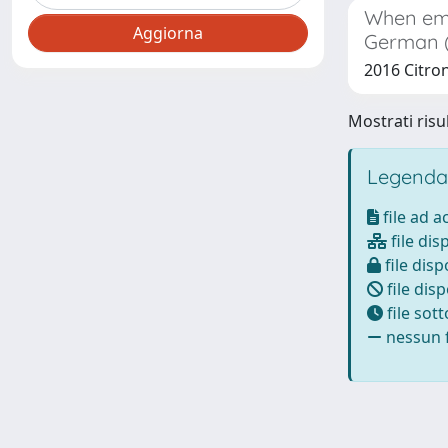
When emot
German (
2016 Citron
Mostrati risul
Legenda
file ad 
file dis
file disp
file disp
file sot
nessun f