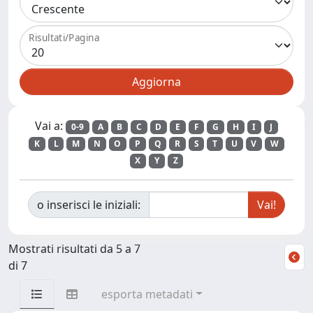
Risultati/Pagina
Vai a:
0-9
A
B
C
D
E
F
G
H
I
J
K
L
M
N
O
P
Q
R
S
T
U
V
W
X
Y
Z
o inserisci le iniziali:
Mostrati risultati da 5 a 7
di 7
esporta metadati