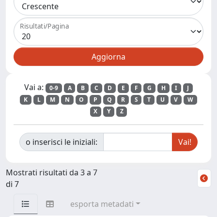
Risultati/Pagina
Vai a:
0-9
A
B
C
D
E
F
G
H
I
J
K
L
M
N
O
P
Q
R
S
T
U
V
W
X
Y
Z
o inserisci le iniziali:
Mostrati risultati da 3 a 7
di 7
esporta metadati