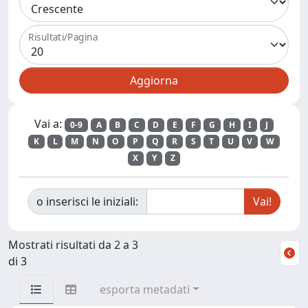
Risultati/Pagina
Vai a:
0-9
A
B
C
D
E
F
G
H
I
J
K
L
M
N
O
P
Q
R
S
T
U
V
W
X
Y
Z
o inserisci le iniziali:
Mostrati risultati da 2 a 3
di 3
esporta metadati