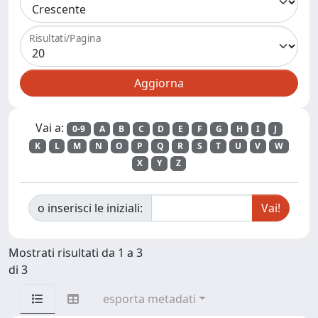
Risultati/Pagina
Vai a:
0-9
A
B
C
D
E
F
G
H
I
J
K
L
M
N
O
P
Q
R
S
T
U
V
W
X
Y
Z
o inserisci le iniziali:
Mostrati risultati da 1 a 3
di 3
esporta metadati