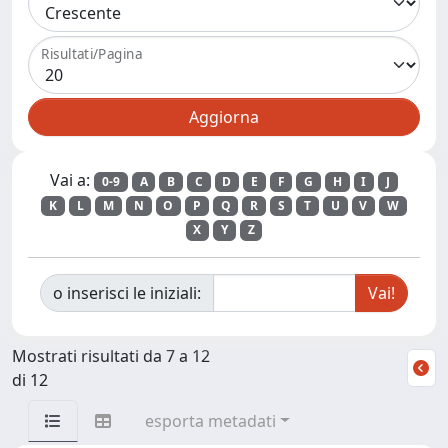
Risultati/Pagina
Vai a:
0-9
A
B
C
D
E
F
G
H
I
J
K
L
M
N
O
P
Q
R
S
T
U
V
W
X
Y
Z
o inserisci le iniziali:
Mostrati risultati da 7 a 12
di 12
esporta metadati