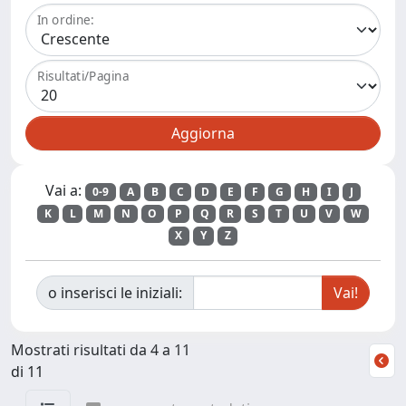
In ordine:
Risultati/Pagina
Vai a:
0-9
A
B
C
D
E
F
G
H
I
J
K
L
M
N
O
P
Q
R
S
T
U
V
W
X
Y
Z
o inserisci le iniziali:
Mostrati risultati da 4 a 11
di 11