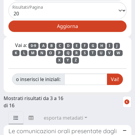
Risultati/Pagina
Vai a:
0-9
A
B
C
D
E
F
G
H
I
J
K
L
M
N
O
P
Q
R
S
T
U
V
W
X
Y
Z
o inserisci le iniziali:
Mostrati risultati da 3 a 16
di 16
esporta metadati
Le comunicazioni orali presentate dagli