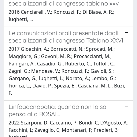
specializzandi al congresso tabiano xxv
2016 Cenciarelli, V.; Roncuzzi, F.; Di Biase, A. R.;
Iughetti, L.
Le comunicazioni orali presentate dagli
specializzandi al congresso Tabiano XXVI
2017 Gioachin, A.; Borraccetti, N.; Sprocati, M.;
Maggiore, G.; Govoni, M. R.; Procaccianti, M.;
Panigari, A.; Casadio, G.; Ruberto, C.; Toffoli, C.;
Zagni, G.; Mandese, V.; Roncuzzi, F.; Gavioli, S.;
Gargano, G.; Iughetti, L.; Norato, A.; Lembo, G.;
Fiorica, L.; Davio, P.; Spezia, E.; Casciana, M. L.; Buzi,
F.
Linfoadenopatia: quando non la sai
pensa alla ROSAI...
2022 Scarponi, D; Caccamo, P; Bondi, C; D’Agosto, A;
Facchini, L; Zavaglio, C; Montanari, F; Predieri, B;