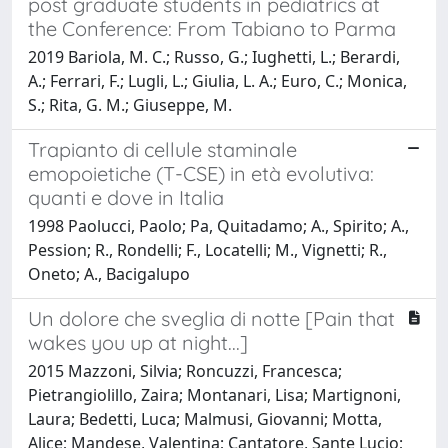
post graduate students in pediatrics at
the Conference: From Tabiano to Parma
2019 Bariola, M. C.; Russo, G.; Iughetti, L.; Berardi,
A.; Ferrari, F.; Lugli, L.; Giulia, L. A.; Euro, C.; Monica,
S.; Rita, G. M.; Giuseppe, M.
Trapianto di cellule staminale
emopoietiche (T-CSE) in età evolutiva:
quanti e dove in Italia
1998 Paolucci, Paolo; Pa, Quitadamo; A., Spirito; A.,
Pession; R., Rondelli; F., Locatelli; M., Vignetti; R.,
Oneto; A., Bacigalupo
Un dolore che sveglia di notte [Pain that
wakes you up at night...]
2015 Mazzoni, Silvia; Roncuzzi, Francesca;
Pietrangiolillo, Zaira; Montanari, Lisa; Martignoni,
Laura; Bedetti, Luca; Malmusi, Giovanni; Motta,
Alice; Mandese, Valentina; Cantatore, Sante Lucio;