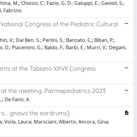
China, M.; Chiossi, C.; Fazio, G. D.; Galuppi, E.; Gavioli, S.;
i, Fabrizio
ational Congress of the Pediatric Cultural
in, V.; Dal Ben, S.; Perlini, S.; Banzato, C.; Biban, P.;
 D.; Piacentini, G.; Baldo, F.; Barbi, E.; Murri, V.; Degani,
ents at the Tabiano XXVII Congress
at the meeting. Parmapediatrics 2023
L.; De Fanti, A.
rs... gnaws the eardrums]
ca; Viola, Laura; Marsciani, Alberto; Ancora, Gina;