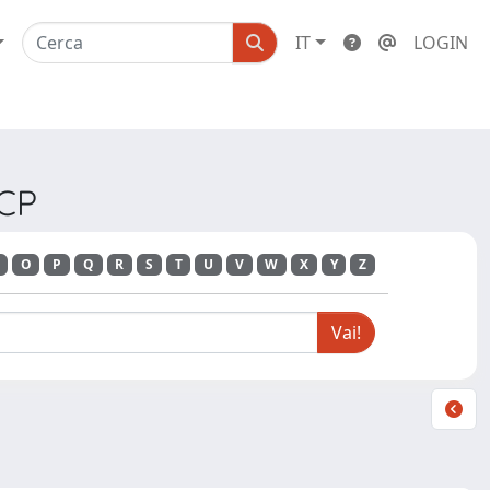
IT
LOGIN
ACP
O
P
Q
R
S
T
U
V
W
X
Y
Z