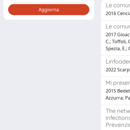
Le comuni
2016 Cenciar
Le comuni
2017 Gioach
C.; Toffoli,
Spezia, E.; 
Linfoaden
2022 Scarpo
Mi prese
2015 Bedett
Azzurra; Pa
The netwo
infection
Prevenzio