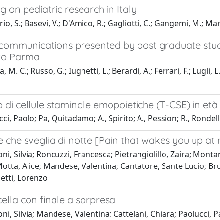
g on pediatric research in Italy
io, S.; Basevi, V.; D'Amico, R.; Gagliotti, C.; Gangemi, M.; Mar
 communications presented by post graduate stude
to Parma
, M. C.; Russo, G.; Iughetti, L.; Berardi, A.; Ferrari, F.; Lugli, L
 di cellule staminale emopoietiche (T-CSE) in età e
i, Paolo; Pa, Quitadamo; A., Spirito; A., Pession; R., Rondelli;
 che sveglia di notte [Pain that wakes you up at ni
i, Silvia; Roncuzzi, Francesca; Pietrangiolillo, Zaira; Monta
otta, Alice; Mandese, Valentina; Cantatore, Sante Lucio; Bruz
etti, Lorenzo
ella con finale a sorpresa
i, Silvia; Mandese, Valentina; Cattelani, Chiara; Paolucci, P