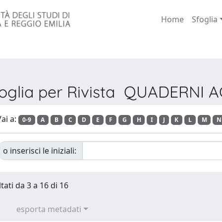
Home
Sfoglia
oglia per Rivista QUADERNI 
ai a:
0-9
A
B
C
D
E
F
G
H
I
J
K
L
M
N
o inserisci le iniziali:
tati da 3 a 16 di 16
esporta metadati