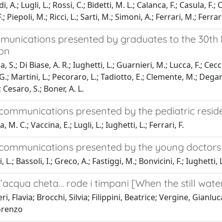
, A.; Lugli, L.; Rossi, C.; Bidetti, M. L.; Calanca, F.; Casula, F.; 
; Piepoli, M.; Ricci, L.; Sarti, M.; Simoni, A.; Ferrari, M.; Ferrar
munications presented by graduates to the 30th N
ion
, S.; Di Biase, A. R.; Iughetti, L.; Guarnieri, M.; Lucca, F.; Cecch
G.; Martini, L.; Pecoraro, L.; Tadiotto, E.; Clemente, M.; Degani,
; Cesaro, S.; Boner, A. L.
 communications presented by the pediatric resid
, M. C.; Vaccina, E.; Lugli, L.; Iughetti, L.; Ferrari, F.
 communications presented by the young doctors 
 L.; Bassoli, I.; Greco, A.; Fastiggi, M.; Bonvicini, F.; Iughetti, 
acqua cheta… rode i timpani [When the still wate
i, Flavia; Brocchi, Silvia; Filippini, Beatrice; Vergine, Gianlu
Lorenzo