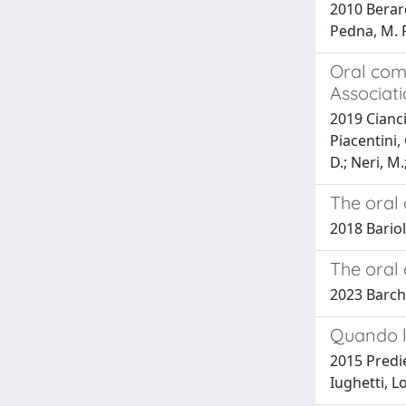
2010 Berardi
Pedna, M. F.
Oral com
Associat
2019 Ciancia
Piacentini, 
D.; Neri, M.
The oral
2018 Bariola
The oral
2023 Barchi,
Quando l’
2015 Predier
Iughetti, 