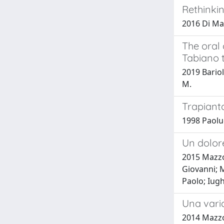
Rethinkin
2016 Di Mar
The oral
Tabiano 
2019 Bariola
M.
Trapianto
1998 Paolucc
Un dolore
2015 Mazzon
Giovanni; M
Paolo; Iugh
Una varic
2014 Mazzon