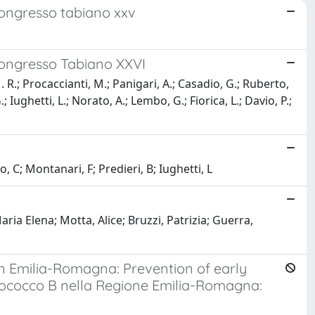
 congresso tabiano xxv
 congresso Tabiano XXVI
 R.; Procaccianti, M.; Panigari, A.; Casadio, G.; Ruberto,
; Iughetti, L.; Norato, A.; Lembo, G.; Fiorica, L.; Davio, P.;
, C; Montanari, F; Predieri, B; Iughetti, L
ria Elena; Motta, Alice; Bruzzi, Patrizia; Guerra,
 in Emilia-Romagna: Prevention of early
eptococco B nella Regione Emilia-Romagna: