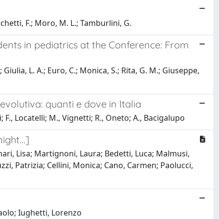
chetti, F.; Moro, M. L.; Tamburlini, G.
nts in pediatrics at the Conference: From
.; Giulia, L. A.; Euro, C.; Monica, S.; Rita, G. M.; Giuseppe,
volutiva: quanti e dove in Italia
 F., Locatelli; M., Vignetti; R., Oneto; A., Bacigalupo
ght...]
nari, Lisa; Martignoni, Laura; Bedetti, Luca; Malmusi,
zi, Patrizia; Cellini, Monica; Cano, Carmen; Paolucci,
aolo; Iughetti, Lorenzo