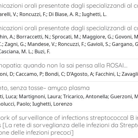
cazioni orali presentate dagli specializzandi al
elli, V.; Roncuzzi, F.; Di Biase, A. R.; Iughetti, L.
cazioni orali presentate dagli specializzandi al
in, A.; Borraccetti, N.; Sprocati, M.; Maggiore, G.; Govoni, M.
 C.; Zagni, G.; Mandese, V.; Roncuzzi, F.; Gavioli, S.; Gargano, G.
Casciana, M. L.; Buzi, F.
opatia: quando non la sai pensa alla ROSAI...
ni, D; Caccamo, P; Bondi, C; D’Agosto, A; Facchini, L; Zavaglio
nto, senza tosse– amyco plasma
i, Luca; Martignoni, Laura; Tricarico, Antonella; Guerzoni, Ma
olucci, Paolo; Iughetti, Lorenzo
rk of surveillance of infections streptococcal B
s [La rete di sorveglianza delle infezioni da Str
ne delle infezioni precoci]