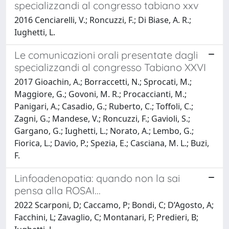
specializzandi al congresso tabiano xxv
2016 Cenciarelli, V.; Roncuzzi, F.; Di Biase, A. R.;
Iughetti, L.
Le comunicazioni orali presentate dagli
specializzandi al congresso Tabiano XXVI
2017 Gioachin, A.; Borraccetti, N.; Sprocati, M.;
Maggiore, G.; Govoni, M. R.; Procaccianti, M.;
Panigari, A.; Casadio, G.; Ruberto, C.; Toffoli, C.;
Zagni, G.; Mandese, V.; Roncuzzi, F.; Gavioli, S.;
Gargano, G.; Iughetti, L.; Norato, A.; Lembo, G.;
Fiorica, L.; Davio, P.; Spezia, E.; Casciana, M. L.; Buzi,
F.
Linfoadenopatia: quando non la sai
pensa alla ROSAI...
2022 Scarponi, D; Caccamo, P; Bondi, C; D’Agosto, A;
Facchini, L; Zavaglio, C; Montanari, F; Predieri, B;