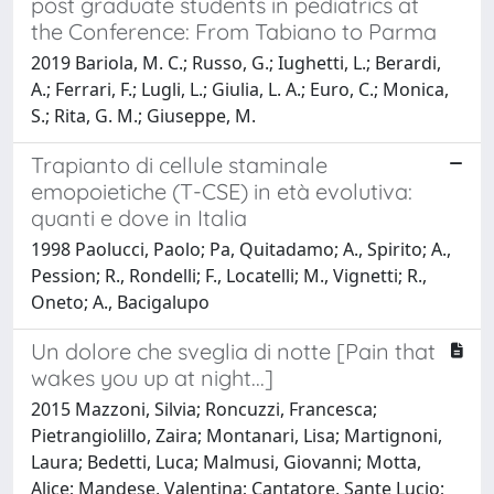
post graduate students in pediatrics at
the Conference: From Tabiano to Parma
2019 Bariola, M. C.; Russo, G.; Iughetti, L.; Berardi,
A.; Ferrari, F.; Lugli, L.; Giulia, L. A.; Euro, C.; Monica,
S.; Rita, G. M.; Giuseppe, M.
Trapianto di cellule staminale
emopoietiche (T-CSE) in età evolutiva:
quanti e dove in Italia
1998 Paolucci, Paolo; Pa, Quitadamo; A., Spirito; A.,
Pession; R., Rondelli; F., Locatelli; M., Vignetti; R.,
Oneto; A., Bacigalupo
Un dolore che sveglia di notte [Pain that
wakes you up at night...]
2015 Mazzoni, Silvia; Roncuzzi, Francesca;
Pietrangiolillo, Zaira; Montanari, Lisa; Martignoni,
Laura; Bedetti, Luca; Malmusi, Giovanni; Motta,
Alice; Mandese, Valentina; Cantatore, Sante Lucio;