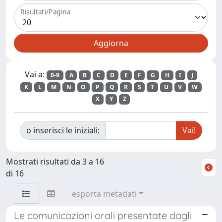
Risultati/Pagina
Vai a:
0-9
A
B
C
D
E
F
G
H
I
J
K
L
M
N
O
P
Q
R
S
T
U
V
W
X
Y
Z
o inserisci le iniziali:
Mostrati risultati da 3 a 16
di 16
esporta metadati
Le comunicazioni orali presentate dagli