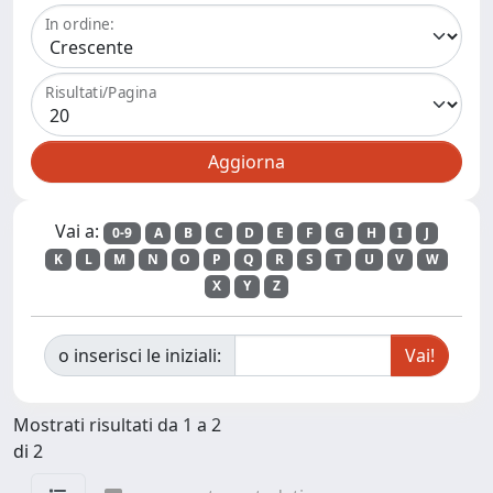
In ordine:
Risultati/Pagina
Vai a:
0-9
A
B
C
D
E
F
G
H
I
J
K
L
M
N
O
P
Q
R
S
T
U
V
W
X
Y
Z
o inserisci le iniziali:
Mostrati risultati da 1 a 2
di 2