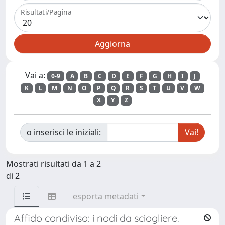
Risultati/Pagina
Vai a:
0-9
A
B
C
D
E
F
G
H
I
J
K
L
M
N
O
P
Q
R
S
T
U
V
W
X
Y
Z
o inserisci le iniziali:
Mostrati risultati da 1 a 2
di 2
esporta metadati
Affido condiviso: i nodi da sciogliere.