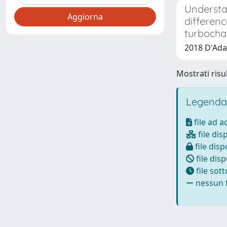
Understan
differen
turbocha
2018 D'Ada
Mostrati risul
Legenda
file ad 
file dis
file disp
file disp
file sot
nessun f