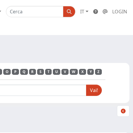
IT
LOGIN
O
P
Q
R
S
T
U
V
W
X
Y
Z