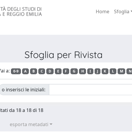
Home
Sfoglia
Sfoglia per Rivista
ai a:
0-9
A
B
C
D
E
F
G
H
I
J
K
L
M
N
o inserisci le iniziali:
tati da 18 a 18 di 18
esporta metadati