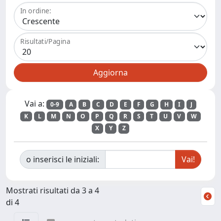
In ordine:
Risultati/Pagina
Vai a:
0-9
A
B
C
D
E
F
G
H
I
J
K
L
M
N
O
P
Q
R
S
T
U
V
W
X
Y
Z
o inserisci le iniziali:
Mostrati risultati da 3 a 4
di 4